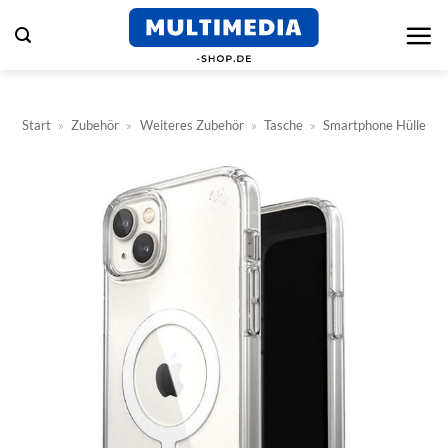
Zum
Inhalt
springen
Start
»
Zubehör
»
Weiteres Zubehör
»
Tasche
»
Smartphone Hülle