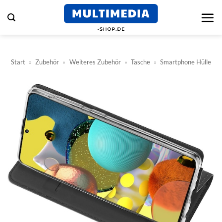
Zum
Inhalt
springen
Start
»
Zubehör
»
Weiteres Zubehör
»
Tasche
»
Smartphone Hülle