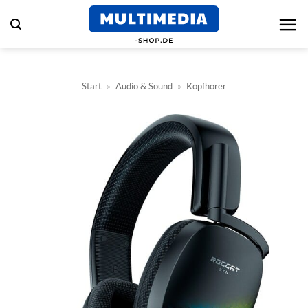
Zum
Inhalt
springen
Start
»
Audio & Sound
»
Kopfhörer