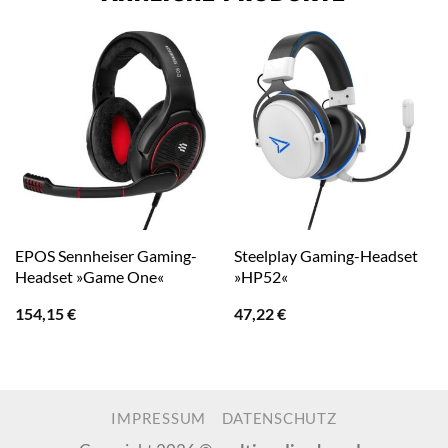
EPOS Sennheiser Gaming-
Steelplay Gaming-Headset
Headset »Game One«
»HP52«
154,15
€
47,22
€
IMPRESSUM
DATENSCHUTZ