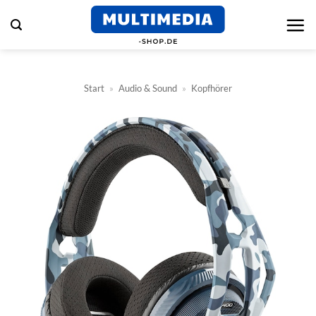
Zum
Inhalt
springen
Start
»
Audio & Sound
»
Kopfhörer