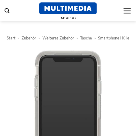
Zum
Inhalt
springen
Start
»
Zubehör
»
Weiteres Zubehör
»
Tasche
»
Smartphone Hülle