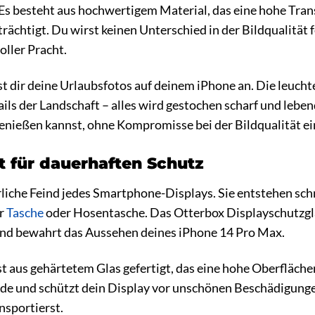
 Es besteht aus hochwertigem Material, das eine hohe Tra
trächtigt. Du wirst keinen Unterschied in der Bildqualität 
oller Pracht.
aust dir deine Urlaubsfotos auf deinem iPhone an. Die leuc
ils der Landschaft – alles wird gestochen scharf und lebend
genießen kannst, ohne Kompromisse bei der Bildqualität e
it für dauerhaften Schutz
rliche Feind jedes Smartphone-Displays. Sie entstehen sch
er
Tasche
oder Hosentasche. Das Otterbox Displayschutzglas
und bewahrt das Aussehen deines iPhone 14 Pro Max.
st aus gehärtetem Glas gefertigt, das eine hohe Oberfläch
nde und schützt dein Display vor unschönen Beschädigunge
nsportierst.