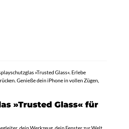
playschutzglas »Trusted Glass«. Erlebe
ücken. Genieße dein iPhone in vollen Zügen,
as »Trusted Glass« für
 Begleiter, dein Werkzeug, dein Fenster zur Welt.