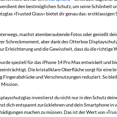
 verdient den bestmöglichen Schutz, um seine Schönheit und
glas »Trusted Glass« bietet dir genau das: erstklassigen S
t unterwegs, machst atemberaubende Fotos oder genießt dein
zer Schreckmoment, aber dank des Otterbox Displayschutzg
nur Erleichterung und die Gewissheit, dass du die richtige 
urde speziell für das iPhone 14 Pro Max entwickelt und bie
einträchtigt. Die kristallklare Oberfläche sorgt für eine b
g Fingerabdrücke und Verschmutzungen reduziert. So bleibt
e Mission.
layschutzglas investierst du nicht nur in den Schutz dein
nst dich entspannt zurücklehnen und dein Smartphone in v
hädigungen machen zu müssen. Das ist der Wert von »Trust