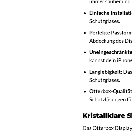
immer sauber und k
Einfache Installat
Schutzglases.
Perfekte Passform
Abdeckung des Dis
Uneingeschränkte
kannst dein iPhon
Langlebigkeit:
Das 
Schutzglases.
Otterbox-Qualität
Schutzlösungen fü
Kristallklare 
Das Otterbox Displays