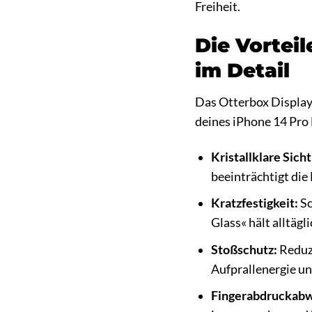
Freiheit.
Die Vortei
im Detail
Das Otterbox Displays
deines iPhone 14 Pr
Kristallklare Sicht
beeinträchtigt die 
Kratzfestigkeit:
Sc
Glass« hält alltäg
Stoßschutz:
Reduzi
Aufprallenergie un
Fingerabdruckabw