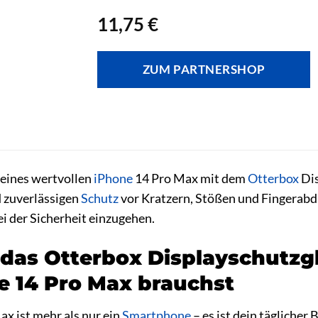
11,75
€
ZUM PARTNERSHOP
deines wertvollen
iPhone
14 Pro Max mit dem
Otterbox
Dis
nd zuverlässigen
Schutz
vor Kratzern, Stößen und Fingerabdr
 der Sicherheit einzugehen.
as Otterbox Displayschutzgl
e 14 Pro Max brauchst
x ist mehr als nur ein
Smartphone
– es ist dein täglicher