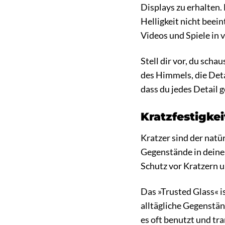
Displays zu erhalten.
Helligkeit nicht beein
Videos und Spiele in v
Stell dir vor, du sch
des Himmels, die Deta
dass du jedes Detail 
Kratzfestigke
Kratzer sind der natü
Gegenstände in dein
Schutz vor Kratzern 
Das »Trusted Glass« i
alltägliche Gegenstä
es oft benutzt und tra