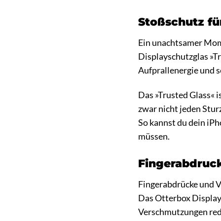
Stoßschutz fü
Ein unachtsamer Momen
Displayschutzglas »Tr
Aufprallenergie und s
Das »Trusted Glass« is
zwar nicht jeden Stur
So kannst du dein iP
müssen.
Fingerabdruck
Fingerabdrücke und V
Das Otterbox Displays
Verschmutzungen reduz