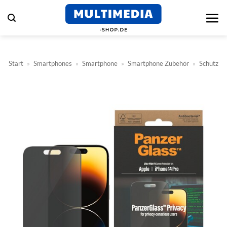
Zum
Inhalt
springen
Start
»
Smartphones
»
Smartphone
»
Smartphone Zubehör
»
Schutz