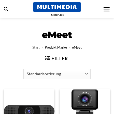
Zum
Inhalt
springen
eMeet
Start
»
Produkt Marke
»
eMeet
FILTER