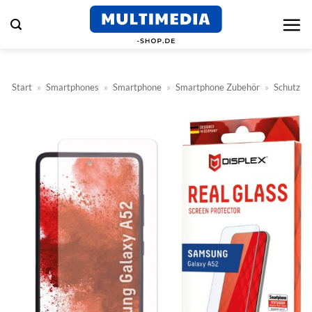
Zum
Inhalt
springen
Start
»
Smartphones
»
Smartphone
»
Smartphone Zubehör
»
Schutz