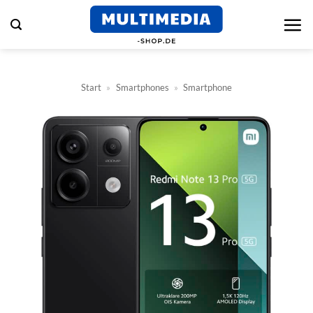
Zum
Inhalt
springen
Start
»
Smartphones
»
Smartphone