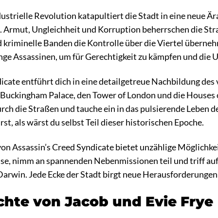
ustrielle Revolution katapultiert die Stadt in eine neue Är
. Armut, Ungleichheit und Korruption beherrschen die Str
 kriminelle Banden die Kontrolle über die Viertel überne
unge Assassinen, um für Gerechtigkeit zu kämpfen und die 
icate entführt dich in eine detailgetreue Nachbildung de
Buckingham Palace, den Tower of London und die Houses o
rch die Straßen und tauche ein in das pulsierende Leben d
rst, als wärst du selbst Teil dieser historischen Epoche.
von Assassin’s Creed Syndicate bietet unzählige Möglichk
se, nimm an spannenden Nebenmissionen teil und triff auf 
arwin. Jede Ecke der Stadt birgt neue Herausforderungen 
chte von Jacob und Evie Frye