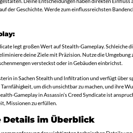
gestalten. Deine Entscheidungen haben direkten Einfluss a
auf der Geschichte. Werde zum einflussreichsten Bandench
lay:
icate legt großen Wert auf Stealth-Gameplay. Schleiche d
eliminiere deine Ziele mit Präzision. Nutze die Umgebung
nschenmengen versteckst oder in Gebäuden einbrichst.
sterin in Sachen Stealth und Infiltration und verfügt über s
e Tarnfähigkeit, um dich unsichtbar zu machen, und ihre W
ealth-Gameplay in Assassin’s Creed Syndicate ist anspruch
it, Missionen zu erfüllen.
 Details im Überblick