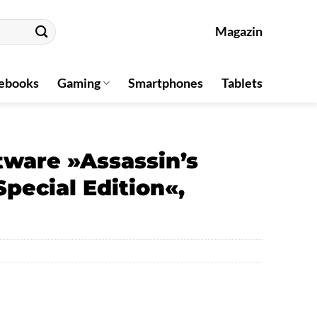
Magazin
ebooks
Gaming
Smartphones
Tablets
tware »Assassin’s
pecial Edition«,