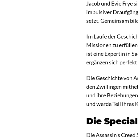
Jacob und Evie Frye si
impulsiver Draufgänge
setzt. Gemeinsam bild
Im Laufe der Geschich
Missionen zu erfüllen
ist eine Expertin in 
ergänzen sich perfekt
Die Geschichte von A
den Zwillingen mitfie
und ihre Beziehungen 
und werde Teil ihres 
Die Special
Die Assassin’s Creed S