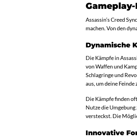
Gameplay-F
Assassin’s Creed Synd
machen. Von den dyna
Dynamische 
Die Kämpfe in Assassi
von Waffen und Kampf
Schlagringe und Revo
aus, um deine Feinde 
Die Kämpfe finden oft
Nutze die Umgebung z
versteckst. Die Mögli
Innovative F