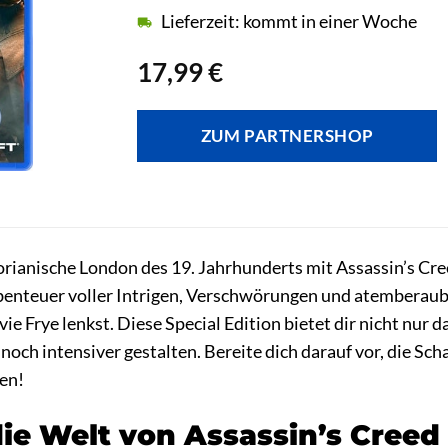
Lieferzeit: kommt in einer Woche
17,99
€
ZUM PARTNERSHOP
torianische London des 19. Jahrhunderts mit Assassin’s Cre
Abenteuer voller Intrigen, Verschwörungen und atemberaub
ie Frye lenkst. Diese Special Edition bietet dir nicht nur 
s noch intensiver gestalten. Bereite dich darauf vor, die S
ien!
ie Welt von Assassin’s Creed