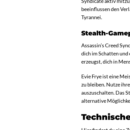
Syndicate aktiv mitzu
beeinflussen den Verl
Tyrannei.
Stealth-Gamep
Assassin’s Creed Synd
dich im Schatten und 
erzeugst, dich in Me
Evie Frye ist eine Mei
zu bleiben. Nutze ihr
auszuschalten. Das St
alternative Möglichke
Technische