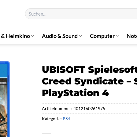
Suchen
nach:
 & Heimkino
Audio & Sound
Computer
Not
UBISOFT Spielesof
Creed Syndicate – S
PlayStation 4
Artikelnummer:
4012160261975
Kategorie:
PS4