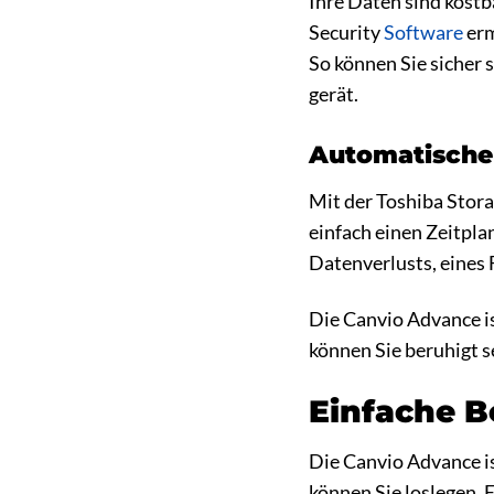
Ihre Daten sind kostb
Security
Software
erm
So können Sie sicher 
gerät.
Automatische
Mit der Toshiba Stora
einfach einen Zeitpla
Datenverlusts, eines 
Die Canvio Advance ist
können Sie beruhigt se
Einfache B
Die Canvio Advance is
können Sie loslegen. 