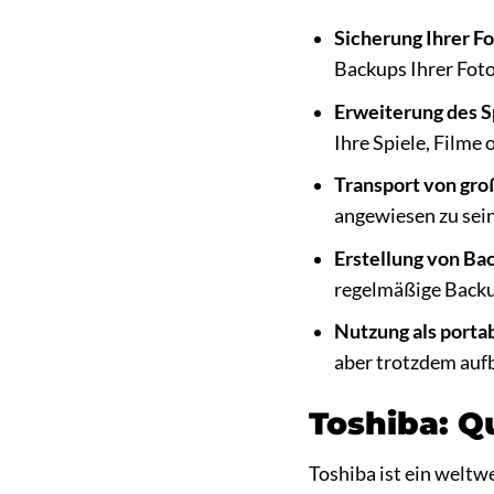
Sicherung Ihrer F
Backups Ihrer Fot
Erweiterung des S
Ihre Spiele, Filme
Transport von gro
angewiesen zu sein
Erstellung von B
regelmäßige Backu
Nutzung als porta
aber trotzdem au
Toshiba: Q
Toshiba ist ein weltw