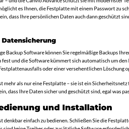
ar – und die Canvio Advance schützt sie mit modernster Te
öglicht es Ihnen, die Festplatte mit einem Passwort zu sc
sein, dass Ihre persönlichen Daten auch dann geschützt si
 Datensicherung
ge Backup Software können Sie regelmäßige Backups Ihrer 
n fest und die Software kümmert sich automatisch um den R
Festplattenausfalls oder einer versehentlichen Löschung o
 mehr als nur eine Festplatte – sie ist ein Sicherheitsnetz 
in, dass Ihre Daten sicher und geschützt sind, egal was pas
edienung und Installation
t denkbar einfach zu bedienen. Schließen Sie die Festplatt
Es sind keine Treiber oder zusätzliche Software erforderli