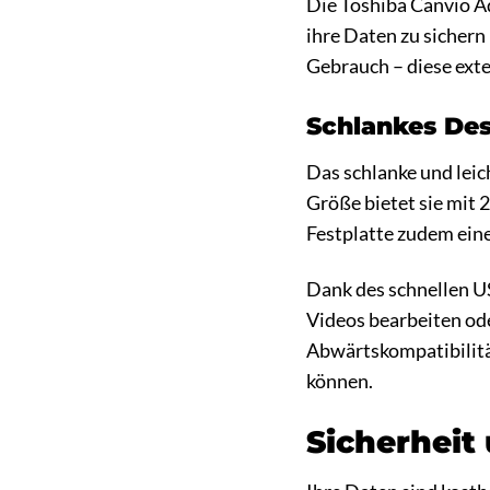
Die Toshiba Canvio Ad
ihre Daten zu sichern
Gebrauch – diese exter
Schlankes Des
Das schlanke und leic
Größe bietet sie mit 
Festplatte zudem ein
Dank des schnellen US
Videos bearbeiten od
Abwärtskompatibilität
können.
Sicherheit