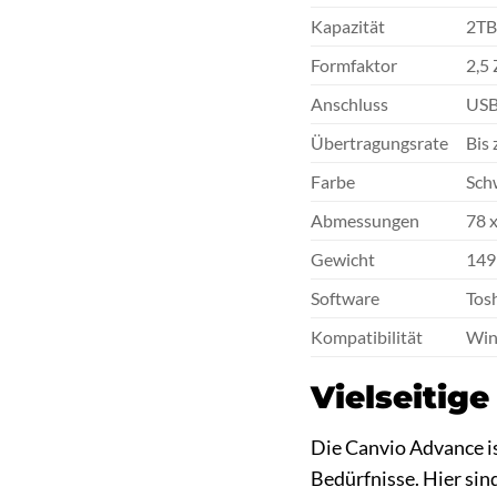
Kapazität
2T
Formfaktor
2,5 
Anschluss
USB
Übertragungsrate
Bis 
Farbe
Sch
Abmessungen
78 
Gewicht
149
Software
Tos
Kompatibilität
Win
Vielseitig
Die Canvio Advance ist
Bedürfnisse. Hier sin