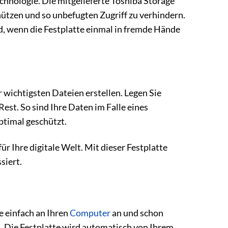
chnologie. Die mitgelieferte Toshiba Storage
hützen und so unbefugten Zugriff zu verhindern.
nd, wenn die Festplatte einmal in fremde Hände
wichtigsten Dateien erstellen. Legen Sie
est. So sind Ihre Daten im Falle eines
ptimal geschützt.
für Ihre digitale Welt. Mit dieser Festplatte
siert.
e einfach an Ihren
Computer
an und schon
ch. Die Festplatte wird automatisch von Ihrem