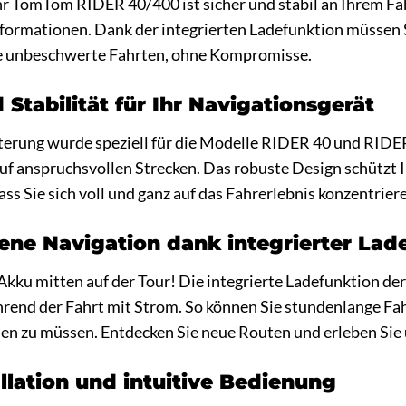
hr TomTom RIDER 40/400 ist sicher und stabil an Ihrem Fah
nformationen. Dank der integrierten Ladefunktion müssen 
e unbeschwerte Fahrten, ohne Kompromisse.
 Stabilität für Ihr Navigationsgerät
rung wurde speziell für die Modelle RIDER 40 und RIDER 
 auf anspruchsvollen Strecken. Das robuste Design schützt
ss Sie sich voll und ganz auf das Fahrerlebnis konzentrier
ne Navigation dank integrierter Lad
 Akku mitten auf der Tour! Die integrierte Ladefunktion 
rend der Fahrt mit Strom. So können Sie stundenlange Fah
hen zu müssen. Entdecken Sie neue Routen und erleben Si
allation und intuitive Bedienung