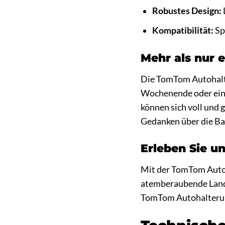
Robustes Design:
Kompatibilität:
Sp
Mehr als nur e
Die TomTom Autohalter
Wochenende oder eine
können sich voll und 
Gedanken über die Ba
Erleben Sie u
Mit der TomTom Autoh
atemberaubende Landsc
TomTom Autohalterung 