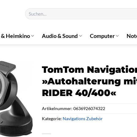
Suchen
nach:
 & Heimkino
Audio & Sound
Computer
Not
TomTom Navigatio
»Autohalterung mi
RIDER 40/400«
Artikelnummer:
0636926074322
Kategorie:
Navigations Zubehör