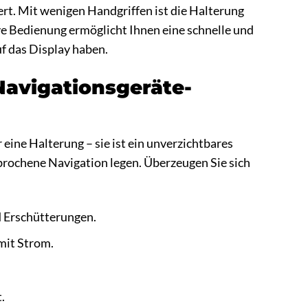
rt. Mit wenigen Handgriffen ist die Halterung
ive Bedienung ermöglicht Ihnen eine schnelle und
uf das Display haben.
Navigationsgeräte-
ine Halterung – sie ist ein unverzichtbares
brochene Navigation legen. Überzeugen Sie sich
d Erschütterungen.
mit Strom.
.