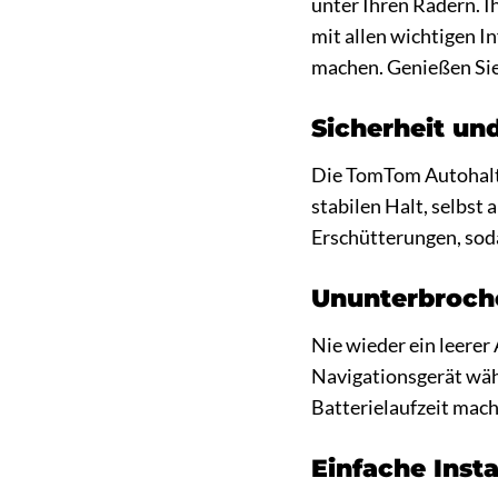
unter Ihren Rädern. I
mit allen wichtigen I
machen. Genießen Si
Sicherheit und
Die TomTom Autohalte
stabilen Halt, selbst
Erschütterungen, soda
Ununterbroche
Nie wieder ein leerer
Navigationsgerät wäh
Batterielaufzeit mac
Einfache Inst