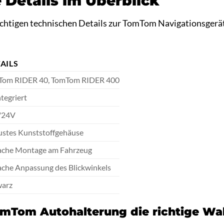
 Details im Überblick
 wichtigen technischen Details zur TomTom Navigationsger
AILS
Tom RIDER 40, TomTom RIDER 400
ntegriert
/24V
stes Kunststoffgehäuse
ache Montage am Fahrzeug
ache Anpassung des Blickwinkels
warz
mTom Autohalterung die richtige Wah