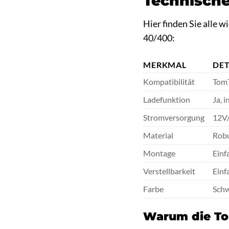
Technische
Hier finden Sie alle
40/400:
MERKMAL
DET
Kompatibilität
Tom
Ladefunktion
Ja, i
Stromversorgung
12V
Material
Robu
Montage
Einf
Verstellbarkeit
Einf
Farbe
Sch
Warum die To