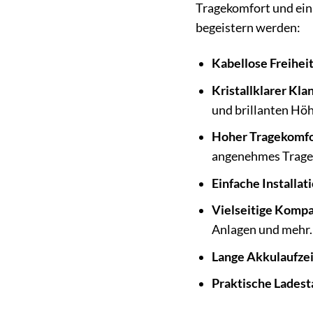
Tragekomfort und ein 
begeistern werden:
Kabellose Freiheit
Kristallklarer Kla
und brillanten Hö
Hoher Tragekomfo
angenehmes Trageg
Einfache Installat
Vielseitige Kompat
Anlagen und mehr.
Lange Akkulaufzei
Praktische Ladest