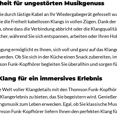
iheit für ungestörten Musikgenuss
Sie durch lästige Kabel an Ihr Wiedergabegerät gefesselt 
e die Freiheit kabellosen Klangs in vollen Zügen. Dank de
 ohne dass die Verbindung abbricht oder die Klangqualität
her, während Sie sich entspannen, arbeiten oder Ihren H
gung ermöglicht es Ihnen, sich voll und ganz auf das Klan
werden. Ob Sie sich in der Küche einen Snack zubereiten
mson Funk-Kopfhörer begleiten Sie überallhin und sorgen 
 Klang für ein immersives Erlebnis
ine Welt voller Klangdetails mit den Thomson Funk-Kopfhö
Klangerlebnis zu bieten, das Sie begeistern wird. Genießen 
ingsmusik zum Leben erwecken. Egal, ob Sie klassische Mus
mson Funk-Kopfhörer liefern Ihnen den perfekten Klang f