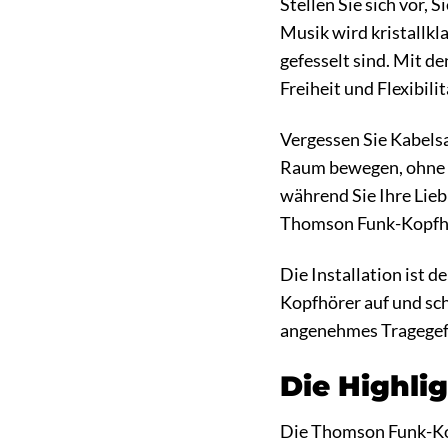
Stellen Sie sich vor,
Musik wird kristallkl
gefesselt sind. Mit 
Freiheit und Flexibili
Vergessen Sie Kabels
Raum bewegen, ohne da
während Sie Ihre Lieb
Thomson Funk-Kopfhö
Die Installation ist d
Kopfhörer auf und sch
angenehmes Tragegefü
Die Highli
Die Thomson Funk-Kopf