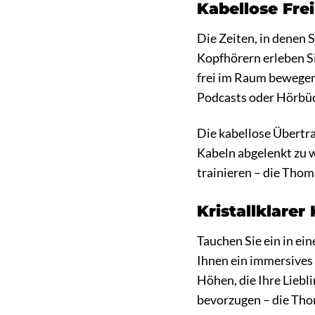
Kabellose Fre
Die Zeiten, in denen 
Kopfhörern erleben Si
frei im Raum bewegen,
Podcasts oder Hörbüc
Die kabellose Übertra
Kabeln abgelenkt zu 
trainieren – die Tho
Kristallklarer
Tauchen Sie ein in e
Ihnen ein immersives 
Höhen, die Ihre Liebl
bevorzugen – die Tho