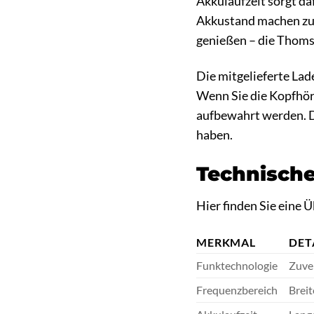
Akkulaufzeit sorgt da
Akkustand machen zu 
genießen – die Thoms
Die mitgelieferte Lad
Wenn Sie die Kopfhöre
aufbewahrt werden. Di
haben.
Technische
Hier finden Sie eine
MERKMAL
DET
Funktechnologie
Zuve
Frequenzbereich
Breit