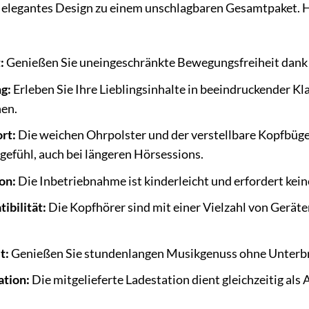
elegantes Design zu einem unschlagbaren Gesamtpaket. Hier
:
Genießen Sie uneingeschränkte Bewegungsfreiheit dank 
ng:
Erleben Sie Ihre Lieblingsinhalte in beeindruckender Kl
hen.
rt:
Die weichen Ohrpolster und der verstellbare Kopfbügel
efühl, auch bei längeren Hörsessions.
ion:
Die Inbetriebnahme ist kinderleicht und erfordert kei
ibilität:
Die Kopfhörer sind mit einer Vielzahl von Gerät
t:
Genießen Sie stundenlangen Musikgenuss ohne Unterb
ation:
Die mitgelieferte Ladestation dient gleichzeitig als