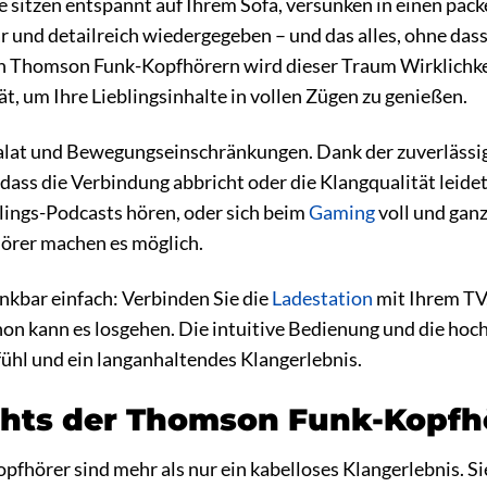
 Sie sitzen entspannt auf Ihrem Sofa, versunken in einen pa
ar und detailreich wiedergegeben – und das alles, ohne das
den Thomson Funk-Kopfhörern wird dieser Traum Wirklichke
tät, um Ihre Lieblingsinhalte in vollen Zügen zu genießen.
alat und Bewegungseinschränkungen. Dank der zuverlässige
ss die Verbindung abbricht oder die Klangqualität leidet.
lings-Podcasts hören, oder sich beim
Gaming
voll und ganz
rer machen es möglich.
enkbar einfach: Verbinden Sie die
Ladestation
mit Ihrem TV,
on kann es losgehen. Die intuitive Bedienung und die hoc
hl und ein langanhaltendes Klangerlebnis.
ghts der Thomson Funk-Kopfh
hörer sind mehr als nur ein kabelloses Klangerlebnis. Si