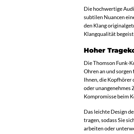
Die hochwertige Audio
subtilen Nuancen ein
den Klang originalgetr
Klangqualität begeist
Hoher Tragek
Die Thomson Funk-Kop
Ohren an und sorgen f
Ihnen, die Kopfhörer 
oder unangenehmes Z
Kompromisse beim Ko
Das leichte Design de
tragen, sodass Sie si
arbeiten oder unterwe