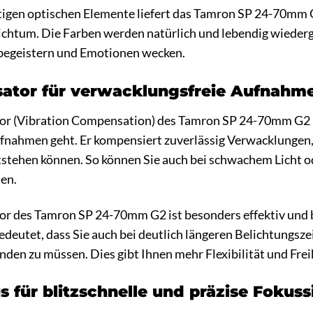
igen optischen Elemente liefert das Tamron SP 24-70mm 
ichtum. Die Farben werden natürlich und lebendig wiederg
e begeistern und Emotionen wecken.
isator für verwacklungsfreie Aufnahm
tor (Vibration Compensation) des Tamron SP 24-70mm G2 i
fnahmen geht. Er kompensiert zuverlässig Verwacklungen,
tstehen können. So können Sie auch bei schwachem Licht o
len.
or des Tamron SP 24-70mm G2 ist besonders effektiv und bi
deutet, dass Sie auch bei deutlich längeren Belichtungsz
den zu müssen. Dies gibt Ihnen mehr Flexibilität und Freih
 für blitzschnelle und präzise Fokus