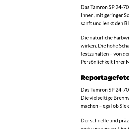
Das Tamron SP 24-70mm
Ihnen, mit geringer S
sanft und lenkt den B
Die natürliche Farbw
wirken. Die hohe Schä
festzuhalten – von de
Persönlichkeit Ihrer 
Reportagefoto
Das Tamron SP 24-70m
Die vielseitige Brenn
machen – egal ob Sie 
Der schnelle und prä
mehr verpassen. Der V