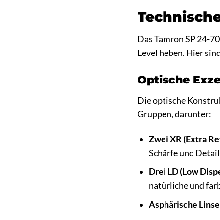
Technische
Das Tamron SP 24-70m
Level heben. Hier sind
Optische Exze
Die optische Konstru
Gruppen, darunter:
Zwei XR (Extra Re
Schärfe und Detai
Drei LD (Low Disp
natürliche und far
Asphärische Linse