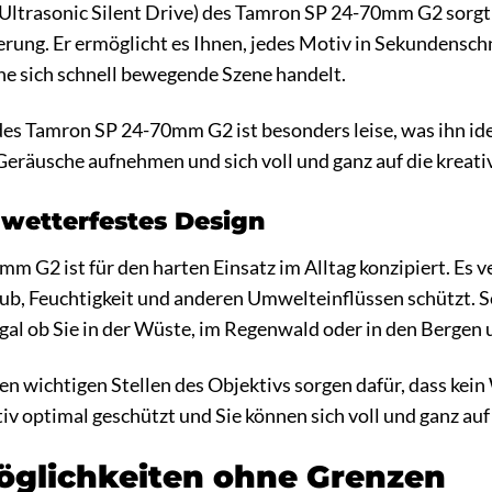
trasonic Silent Drive) des Tamron SP 24-70mm G2 sorgt fü
rung. Er ermöglicht es Ihnen, jedes Motiv in Sekundenschne
eine sich schnell bewegende Szene handelt.
s Tamron SP 24-70mm G2 ist besonders leise, was ihn ide
eräusche aufnehmen und sich voll und ganz auf die kreati
wetterfestes Design
 G2 ist für den harten Einsatz im Alltag konzipiert. Es v
aub, Feuchtigkeit und anderen Umwelteinflüssen schützt. S
egal ob Sie in der Wüste, im Regenwald oder in den Bergen
en wichtigen Stellen des Objektivs sorgen dafür, dass kein
tiv optimal geschützt und Sie können sich voll und ganz auf
öglichkeiten ohne Grenzen