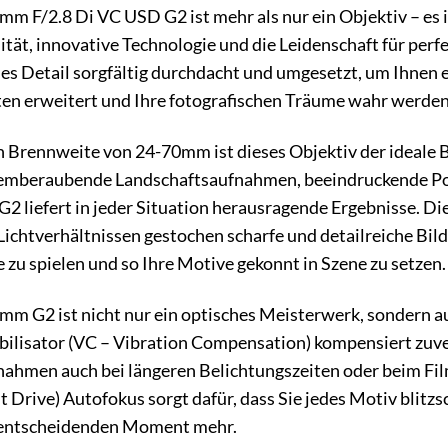
 F/2.8 Di VC USD G2 ist mehr als nur ein Objektiv – es i
ät, innovative Technologie und die Leidenschaft für perfekt
s Detail sorgfältig durchdacht und umgesetzt, um Ihnen e
en erweitert und Ihre fotografischen Träume wahr werden 
en Brennweite von 24-70mm ist dieses Objektiv der ideale B
mberaubende Landschaftsaufnahmen, beeindruckende Port
liefert in jeder Situation herausragende Ergebnisse. Die 
Lichtverhältnissen gestochen scharfe und detailreiche Bild
e zu spielen und so Ihre Motive gekonnt in Szene zu setzen.
m G2 ist nicht nur ein optisches Meisterwerk, sondern 
ilisator (VC – Vibration Compensation) kompensiert zuv
nahmen auch bei längeren Belichtungszeiten oder beim Fil
t Drive) Autofokus sorgt dafür, dass Sie jedes Motiv blitzs
n entscheidenden Moment mehr.