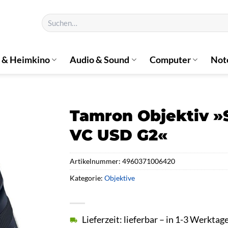
Suchen
nach:
 & Heimkino
Audio & Sound
Computer
Not
Tamron Objektiv »
VC USD G2«
Artikelnummer:
4960371006420
Kategorie:
Objektive
Lieferzeit: lieferbar – in 1-3 Werktag