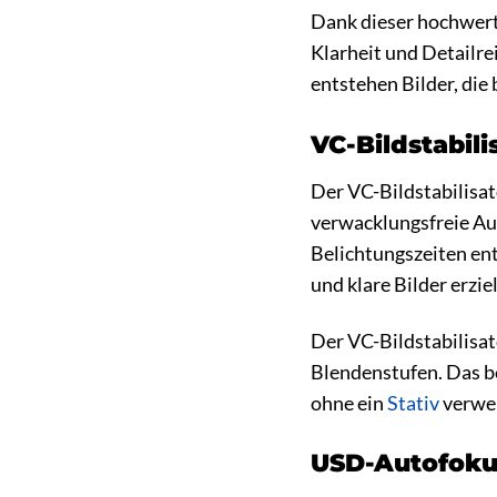
Dank dieser hochwert
Klarheit und Detailre
entstehen Bilder, di
VC-Bildstabil
Der VC-Bildstabilisa
verwacklungsfreie Au
Belichtungszeiten en
und klare Bilder erzie
Der VC-Bildstabilisat
Blendenstufen. Das be
ohne ein
Stativ
verwen
USD-Autofokus