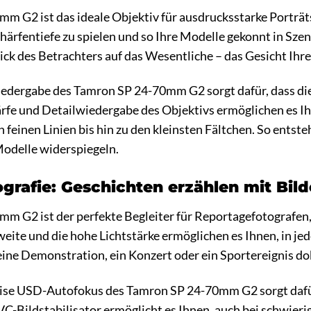
 G2 ist das ideale Objektiv für ausdrucksstarke Porträts
chärfentiefe zu spielen und so Ihre Modelle gekonnt in S
lick des Betrachters auf das Wesentliche – das Gesicht Ihr
iedergabe des Tamron SP 24-70mm G2 sorgt dafür, dass die
rfe und Detailwiedergabe des Objektivs ermöglichen es Ih
n feinen Linien bis hin zu den kleinsten Fältchen. So ents
Modelle widerspiegeln.
grafie: Geschichten erzählen mit Bild
m G2 ist der perfekte Begleiter für Reportagefotografen,
weite und die hohe Lichtstärke ermöglichen es Ihnen, in j
eine Demonstration, ein Konzert oder ein Sportereignis d
zise USD-Autofokus des Tamron SP 24-70mm G2 sorgt dafü
C-Bildstabilisator ermöglicht es Ihnen, auch bei schwieri