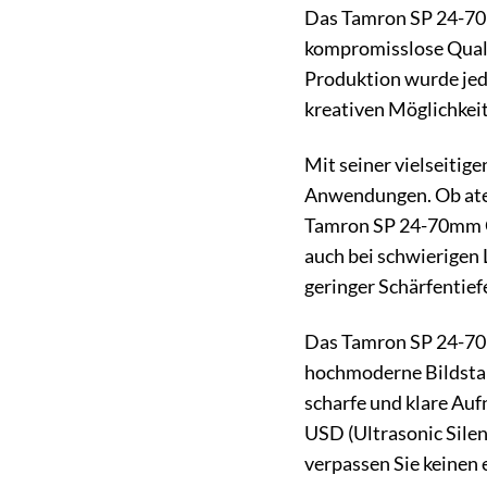
Das Tamron SP 24-70mm
kompromisslose Qualit
Produktion wurde jede
kreativen Möglichkeit
Mit seiner vielseitig
Anwendungen. Ob ate
Tamron SP 24-70mm G2 
auch bei schwierigen 
geringer Schärfentief
Das Tamron SP 24-70m
hochmoderne Bildstab
scharfe und klare Auf
USD (Ultrasonic Silen
verpassen Sie keine