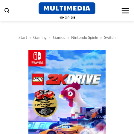
Zum
Inhalt
springen
Start
»
Gaming
»
Games
»
Nintendo Spiele
»
Switch