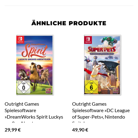
ÄHNLICHE PRODUKTE
Outright Games
Outright Games
Spielesoftware
Spielesoftware »DC League
»DreamWorks Spirit Luckys
of Super-Pets«, Nintendo
großes Abenteuer«,
Switch
29,99
€
49,90
€
Nintendo Switch