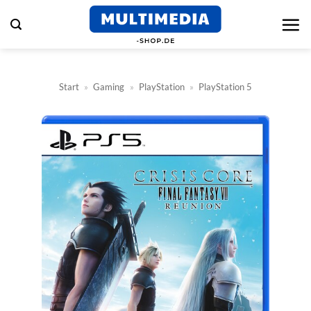
Zum
Inhalt
springen
Start
»
Gaming
»
PlayStation
»
PlayStation 5