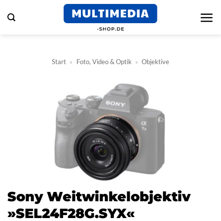
Zum
Inhalt
springen
Start
»
Foto, Video & Optik
»
Objektive
Sony Weitwinkelobjektiv
»SEL24F28G.SYX«