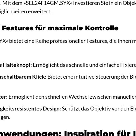
 Mit dem »SEL24F14GM.SYX« investieren Sie in ein Objekti
glichkeiten erweitert.
e Features für maximale Kontrolle
 bietet eine Reihe professioneller Features, die Ihnen 
s Halteknopf:
Ermöglicht das schnelle und einfache Fixier
uschaltbarem Klick:
Bietet eine intuitive Steuerung der 
er:
Ermöglicht den schnellen Wechsel zwischen manuell
igkeitsresistentes Design:
Schützt das Objektiv vor den E
ngen.
nwendungen: Inspiration für 