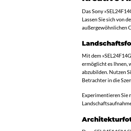
Das Sony »SEL24F14GM.
Lassen Sie sich von d
außergewöhnlichen O
Landschaftsfo
Mit dem »SEL24F14GM.
ermöglicht es Ihnen, 
abzubilden. Nutzen S
Betrachter in die Sze
Experimentieren Sie 
Landschaftsaufnahmen
Architekturfo