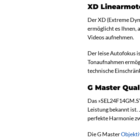
XD Linearmoto
Der XD (Extreme Dyna
ermöglicht es Ihnen, 
Videos aufnehmen.
Der leise Autofokus i
Tonaufnahmen ermöglic
technische Einschrä
G Master Quali
Das »SEL24F14GM.SYX«
Leistung bekannt ist.
perfekte Harmonie zw
Die G Master
Objekti