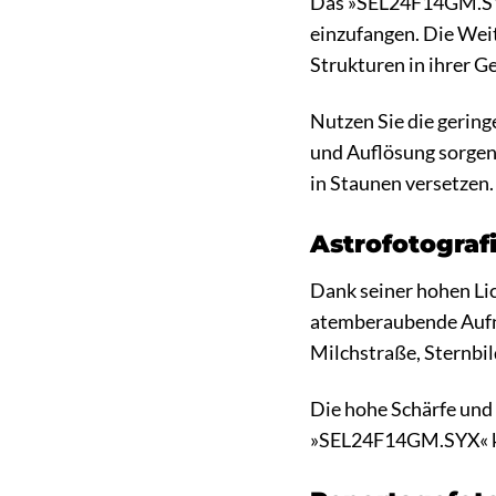
Das »SEL24F14GM.SYX
einzufangen. Die Wei
Strukturen in ihrer G
Nutzen Sie die gering
und Auflösung sorgen
in Staunen versetzen.
Astrofotograf
Dank seiner hohen Lic
atemberaubende Aufna
Milchstraße, Sternbil
Die hohe Schärfe und
»SEL24F14GM.SYX« kön