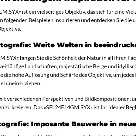
SYX« ist ein vielseitiges Objektiv, das sich für eine Vi
en folgenden Beispielen inspirieren und entdecken Sie die
bjektivs.
tografie: Weite Welten in beeindrucke
SYX« fangen Sie die Schönheit der Natur in all ihren Fac
weitläufige Landschaften, majestätische Berge und idyllisc
ie die hohe Auflösung und Schärfe des Objektivs, um jedes
ne hineinzuziehen.
mit verschiedenen Perspektiven und Bildkompositionen, um
 zu kreieren. Das »SEL24F14GM.SYX« ist Ihr idealer Begle
tografie: Imposante Bauwerke in neu