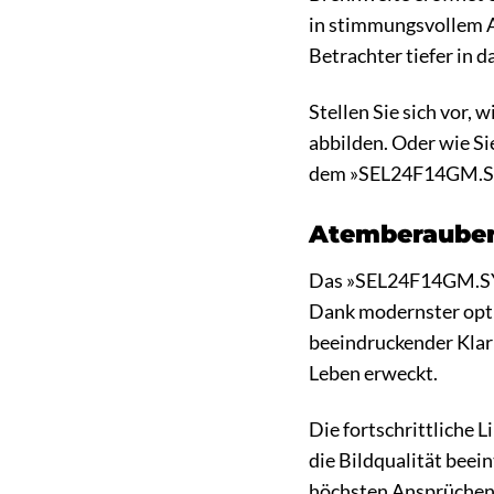
in stimmungsvollem A
Betrachter tiefer in 
Stellen Sie sich vor, 
abbilden. Oder wie S
dem »SEL24F14GM.SYX«
Atemberaubend
Das »SEL24F14GM.SYX« 
Dank modernster optis
beeindruckender Klarh
Leben erweckt.
Die fortschrittliche
die Bildqualität beei
höchsten Ansprüchen g