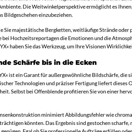
mbiente. Die Weitwinkelperspektive ermöglicht es Ihne
das Bildgeschehen einzubeziehen.
wie Sie majestätische Bergketten, weitläufige Strände oder 
ie bei Hochzeitsreportagen die Emotionen und die Atmosp
 haben Sie das Werkzeug, um Ihre Visionen Wirklichkeit
e Schärfe bis in die Ecken
ist ein Garant für außergewöhnliche Bildschärfe, die sich
cher Technologien und präziser Fertigung liefert dieses 
eit. Selbst bei Offenblende profitieren Sie von einer her
 Linsenkonstruktion minimiert Abbildungsfehler wie chrom
nträchtigen könnten. Das Ergebnis sind gestochen scharfe,
enügen. Egal ob Sie professionelle Aufträge erfüllen oder