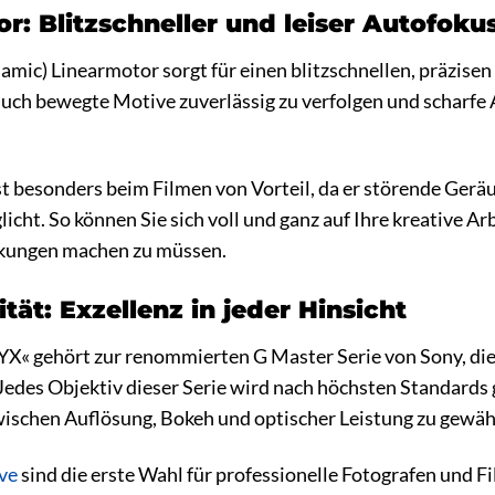
r: Blitzschneller und leiser Autofoku
mic) Linearmotor sorgt für einen blitzschnellen, präzise
auch bewegte Motive zuverlässig zu verfolgen und scharfe 
st besonders beim Filmen von Vorteil, da er störende Gerä
ht. So können Sie sich voll und ganz auf Ihre kreative Ar
nkungen machen zu müssen.
tät: Exzellenz in jeder Hinsicht
 gehört zur renommierten G Master Serie von Sony, die 
 Jedes Objektiv dieser Serie wird nach höchsten Standards g
ischen Auflösung, Bokeh und optischer Leistung zu gewäh
ve
sind die erste Wahl für professionelle Fotografen und F