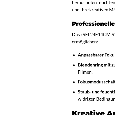
herausholen möchten.
und Ihre kreativen Mö
Professionell
Das »SEL24F14GM.SYX«
ermöglichen:
Anpassbarer Foku
Blendenring mit z
Filmen.
Fokusmodusschalt
Staub- und feucht
widrigen Bedingu
Kreative A