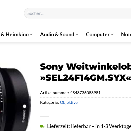
Suchen
nach:
 & Heimkino
Audio & Sound
Computer
Not
Sony Weitwinkelob
»SEL24F14GM.SYX
Artikelnummer:
4548736083981
Kategorie:
Objektive
Lieferzeit: lieferbar – in 1-3 Werktag