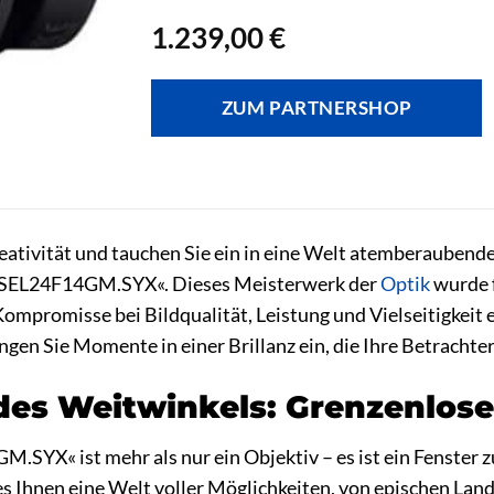
1.239,00
€
ZUM PARTNERSHOP
Kreativität und tauchen Sie ein in eine Welt atemberaube
»SEL24F14GM.SYX«. Dieses Meisterwerk der
Optik
wurde 
 Kompromisse bei Bildqualität, Leistung und Vielseitigkeit
ngen Sie Momente in einer Brillanz ein, die Ihre Betrachter
des Weitwinkels: Grenzenlose
.SYX« ist mehr als nur ein Objektiv – es ist ein Fenster
s Ihnen eine Welt voller Möglichkeiten, von epischen Lan