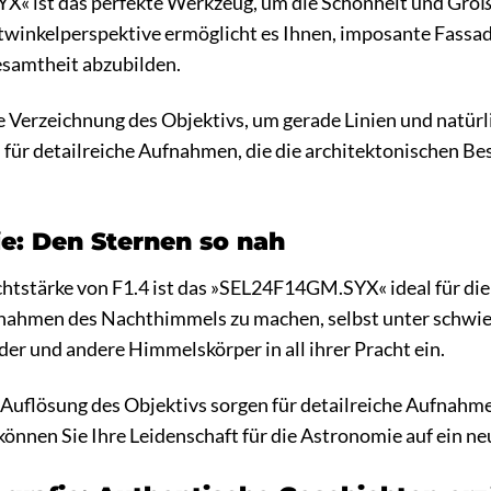
« ist das perfekte Werkzeug, um die Schönheit und Größ
twinkelperspektive ermöglicht es Ihnen, imposante Fass
esamtheit abzubilden.
e Verzeichnung des Objektivs, um gerade Linien und natürl
 für detailreiche Aufnahmen, die die architektonischen B
ie: Den Sternen so nah
htstärke von F1.4 ist das »SEL24F14GM.SYX« ideal für die 
hmen des Nachthimmels zu machen, selbst unter schwier
der und andere Himmelskörper in all ihrer Pracht ein.
 Auflösung des Objektivs sorgen für detailreiche Aufnah
nen Sie Ihre Leidenschaft für die Astronomie auf ein ne