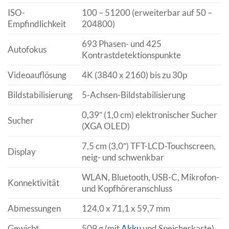
ISO-
100 – 51200 (erweiterbar auf 50 –
Empfindlichkeit
204800)
693 Phasen- und 425
Autofokus
Kontrastdetektionspunkte
Videoauflösung
4K (3840 x 2160) bis zu 30p
Bildstabilisierung
5-Achsen-Bildstabilisierung
0,39″ (1,0 cm) elektronischer Sucher
Sucher
(XGA OLED)
7,5 cm (3,0″) TFT-LCD-Touchscreen,
Display
neig- und schwenkbar
WLAN, Bluetooth, USB-C, Mikrofon-
Konnektivität
und Kopfhöreranschluss
Abmessungen
124,0 x 71,1 x 59,7 mm
Gewicht
509 g (mit
Akku
und Speicherkarte)