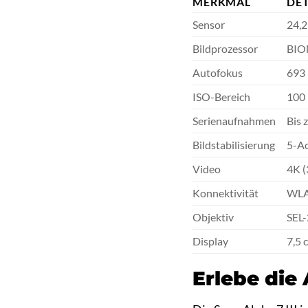
MERKMAL
DET
Sensor
24,
Bildprozessor
BIO
Autofokus
693 
ISO-Bereich
100 
Serienaufnahmen
Bis 
Bildstabilisierung
5-Ac
Video
4K (
Konnektivität
WLA
Objektiv
SEL-
Display
7,5 
Erlebe die 