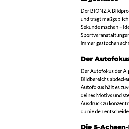
Der BIONZ X Bildprozes
und trägt maßgeblich 
Sekunde machen – ide
Sportveranstaltungen
immer gestochen schar
Der Autofokus
Der Autofokus der Alp
Bildbereichs abdecken,
Autofokus hält es zuv
deines Motivs und ste
Ausdruck zu konzentr
du nie den entschei
Die 5-Achsen-B