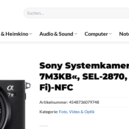
Suchen
nach:
 & Heimkino
Audio & Sound
Computer
Not
Sony Systemkamera 
7M3KB«, SEL-2870,
Fi)-NFC
Artikelnummer:
4548736079748
Kategorie:
Foto, Video & Optik