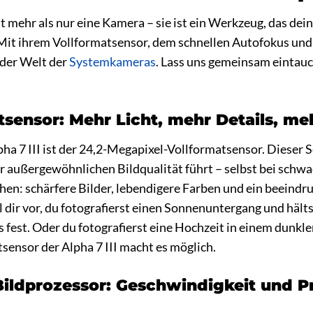
ist mehr als nur eine Kamera – sie ist ein Werkzeug, das d
Mit ihrem Vollformatsensor, dem schnellen Autofokus und 
 der Welt der
Systemkameras
. Lass uns gemeinsam eintauch
tsensor: Mehr Licht, mehr Details, m
ha 7 III ist der 24,2-Megapixel-Vollformatsensor. Dieser Se
r außergewöhnlichen Bildqualität führt – selbst bei schwa
ehen: schärfere Bilder, lebendigere Farben und ein beein
l dir vor, du fotografierst einen Sonnenuntergang und hälts
est. Oder du fotografierst eine Hochzeit in einem dunkle
tsensor der Alpha 7 III macht es möglich.
ildprozessor: Geschwindigkeit und Pr