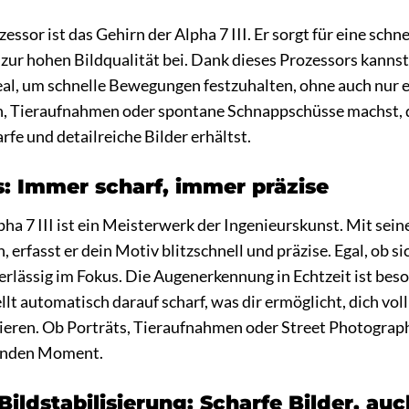
sor ist das Gehirn der Alpha 7 III. Er sorgt für eine schn
zur hohen Bildqualität bei. Dank dieses Prozessors kanns
al, um schnelle Bewegungen festzuhalten, ohne auch nur e
, Tieraufnahmen oder spontane Schnappschüsse machst, d
fe und detailreiche Bilder erhältst.
: Immer scharf, immer präzise
ha 7 III ist ein Meisterwerk der Ingenieurskunst. Mit se
 erfasst er dein Motiv blitzschnell und präzise. Egal, ob si
erlässig im Fokus. Die Augenerkennung in Echtzeit ist bes
llt automatisch darauf scharf, was dir ermöglicht, dich vo
ieren. Ob Porträts, Tieraufnahmen oder Street Photograph
denden Moment.
ildstabilisierung: Scharfe Bilder, auc