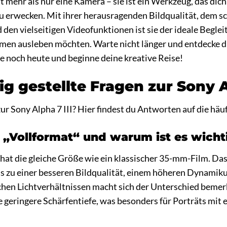
st mehr als nur eine Kamera – sie ist ein Werkzeug, das dich
 erwecken. Mit ihrer herausragenden Bildqualität, dem sc
 den vielseitigen Videofunktionen ist sie der ideale Begleite
lmen ausleben möchten. Warte nicht länger und entdecke di
 sie noch heute und beginne deine kreative Reise!
g gestellte Fragen zur Sony A
ur Sony Alpha 7 III? Hier findest du Antworten auf die häu
„Vollformat“ und warum ist es wicht
hat die gleiche Größe wie ein klassischer 35-mm-Film. Das
as zu einer besseren Bildqualität, einem höheren Dynamik
hen Lichtverhältnissen macht sich der Unterschied bemer
 geringere Schärfentiefe, was besonders für Porträts mit