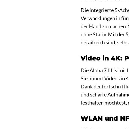
Die integrierte 5-Achs
Verwacklungen in fünf
der Hand zu machen. 
ohne Stativ. Mit der 5
detailreich sind, selb
Video in 4K: P
Die Alpha 7 III ist n
Sie nimmt Videos in 4
Dank der fortschrittl
und scharfe Aufnahme
festhalten möchtest, d
WLAN und NFC