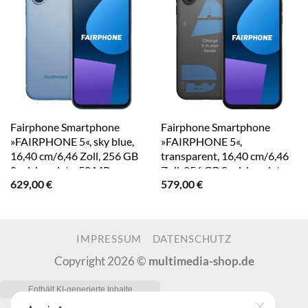
Fairphone Smartphone
Fairphone Smartphone
»FAIRPHONE 5«, sky blue,
»FAIRPHONE 5«,
16,40 cm/6,46 Zoll, 256 GB
transparent, 16,40 cm/6,46
Speicherplatz, 50 MP
Zoll, 256 GB Speicherplatz,
629,00
€
579,00
€
Kamera
50 MP Kamera
IMPRESSUM
DATENSCHUTZ
Copyright 2026 ©
multimedia-shop.de