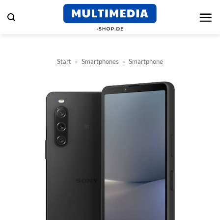
Zum
Inhalt
springen
Start
»
Smartphones
»
Smartphone