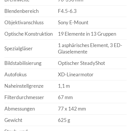
Blendenbereich
F4.5-6.3
Objektivanschluss
Sony E-Mount
Optische Konstruktion
19 Elemente in 13 Gruppen
1 asphärisches Element, 3 ED-
Spezialgläser
Glaselemente
Bildstabilisierung
Optischer SteadyShot
Autofokus
XD-Linearmotor
Naheinstellgrenze
1,1 m
Filterdurchmesser
67 mm
Abmessungen
77 x 142 mm
Gewicht
625 g