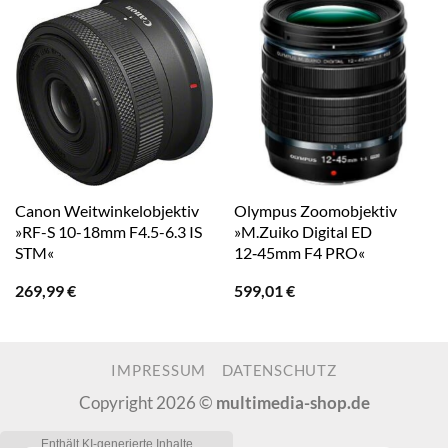
Canon Weitwinkelobjektiv
Olympus Zoomobjektiv
»RF-S 10-18mm F4.5-6.3 IS
»M.Zuiko Digital ED
STM«
12‑45mm F4 PRO«
269,99
€
599,01
€
IMPRESSUM
DATENSCHUTZ
Copyright 2026 ©
multimedia-shop.de