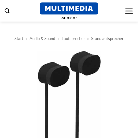
Zum
Inhalt
springen
Start
»
Audio & Sound
»
Lautsprecher
»
Standlautsprecher