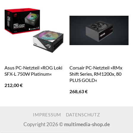
Asus PC-Netzteil »ROG Loki
Corsair PC-Netzteil »RMx
SFX-L 750W Platinum«
Shift Series, RM1200x, 80
PLUS GOLD«
212,00
€
268,63
€
IMPRESSUM
DATENSCHUTZ
Copyright 2026 ©
multimedia-shop.de