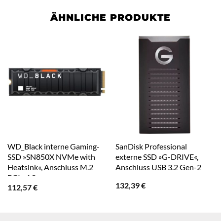
ÄHNLICHE PRODUKTE
WD_Black interne Gaming-
SanDisk Professional
SSD »SN850X NVMe with
externe SSD »G-DRIVE«,
Heatsink«, Anschluss M.2
Anschluss USB 3.2 Gen-2
PCIe 4.0
132,39
€
112,57
€