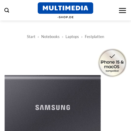
Zum
Inhalt
springen
Start
»
Notebooks
»
Laptops
»
Festplatten