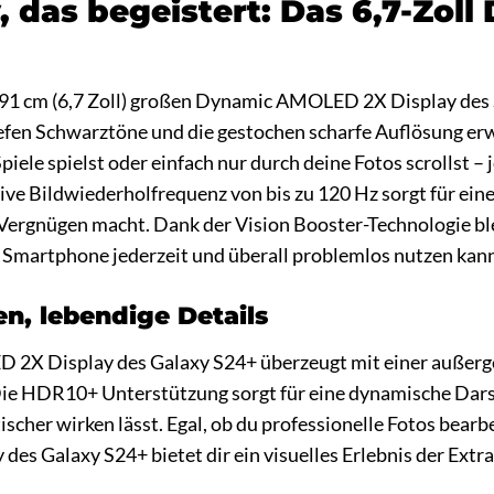
y, das begeistert: Das 6,7-Zo
,91 cm (6,7 Zoll) großen Dynamic AMOLED 2X Display des
efen Schwarztöne und die gestochen scharfe Auflösung erw
piele spielst oder einfach nur durch deine Fotos scrollst 
tive Bildwiederholfrequenz von bis zu 120 Hz sorgt für ein
Vergnügen macht. Dank der Vision Booster-Technologie ble
n Smartphone jederzeit und überall problemlos nutzen kann
en, lebendige Details
2X Display des Galaxy S24+ überzeugt mit einer außerg
Die HDR10+ Unterstützung sorgt für eine dynamische Darst
ischer wirken lässt. Egal, ob du professionelle Fotos bearb
 des Galaxy S24+ bietet dir ein visuelles Erlebnis der Extra