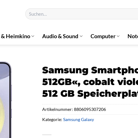
Suchen
nach:
 & Heimkino
Audio & Sound
Computer
Not
Samsung Smartpho
512GB«, cobalt viole
512 GB Speicherpl
Artikelnummer:
8806095307206
Kategorie:
Samsung Galaxy