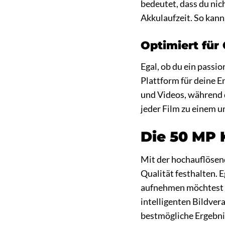
bedeutet, dass du nic
Akkulaufzeit. So kan
Optimiert für
Egal, ob du ein passi
Plattform für deine E
und Videos, während 
jeder Film zu einem u
Die 50 MP 
Mit der hochauflöse
Qualität festhalten. 
aufnehmen möchtest – 
intelligenten Bildve
bestmögliche Ergebnis