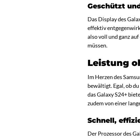
Geschützt und 
Das Display des Galax
effektiv entgegenwir
also voll und ganz au
müssen.
Leistung o
Im Herzen des Samsun
bewältigt. Egal, ob d
das Galaxy S24+ biete
zudem von einer lange
Schnell, effiz
Der Prozessor des Ga