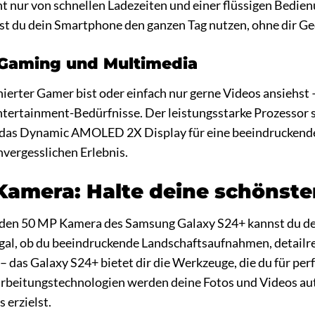
ht nur von schnellen Ladezeiten und einer flüssigen Bedien
nst du dein Smartphone den ganzen Tag nutzen, ohne dir 
 Gaming und Multimedia
onierter Gamer bist oder einfach nur gerne Videos ansiehst 
ntertainment-Bedürfnisse. Der leistungsstarke Prozessor so
das Dynamic AMOLED 2X Display für eine beeindruckende B
nvergesslichen Erlebnis.
Kamera: Halte deine schönst
nden 50 MP Kamera des Samsung Galaxy S24+ kannst du d
Egal, ob du beeindruckende Landschaftsaufnahmen, detailr
das Galaxy S24+ bietet dir die Werkzeuge, die du für per
rarbeitungstechnologien werden deine Fotos und Videos au
 erzielst.