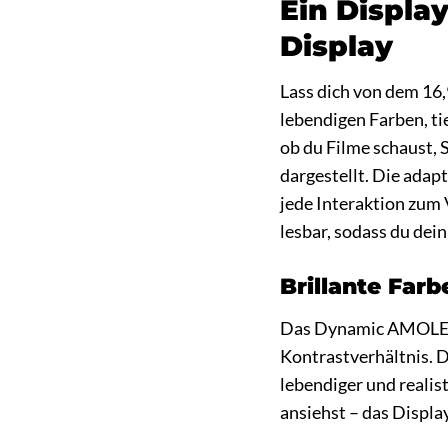
Ein Displa
Display
Lass dich von dem 16
lebendigen Farben, ti
ob du Filme schaust, S
dargestellt. Die adap
jede Interaktion zum 
lesbar, sodass du dei
Brillante Farb
Das Dynamic AMOLED 
Kontrastverhältnis. 
lebendiger und realist
ansiehst – das Display