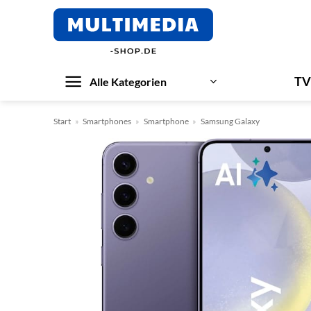
Zum
Inhalt
springen
TV
Alle Kategorien
Start
»
Smartphones
»
Smartphone
»
Samsung Galaxy