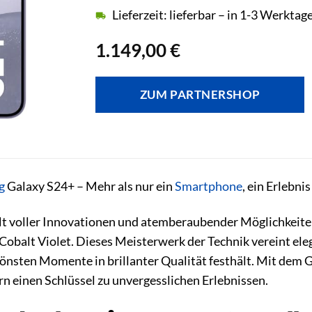
Lieferzeit: lieferbar – in 1-3 Werktag
1.149,00
€
ZUM PARTNERSHOP
g
Galaxy S24+ – Mehr als nur ein
Smartphone
, ein Erlebnis
elt voller Innovationen und atemberaubender Möglichkeit
Cobalt Violet. Dieses Meisterwerk der Technik vereint el
önsten Momente in brillanter Qualität festhält. Mit dem 
n einen Schlüssel zu unvergesslichen Erlebnissen.