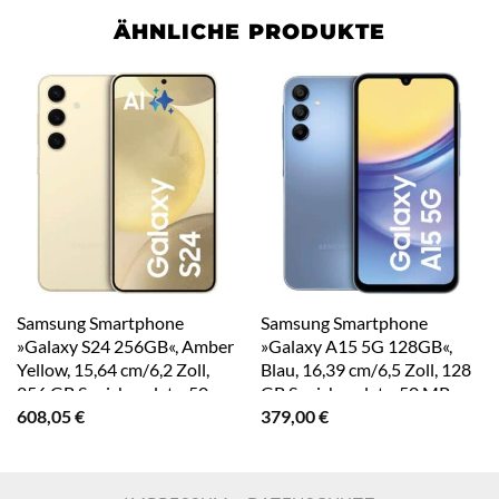
ÄHNLICHE PRODUKTE
Samsung Smartphone
Samsung Smartphone
»Galaxy S24 256GB«, Amber
»Galaxy A15 5G 128GB«,
Yellow, 15,64 cm/6,2 Zoll,
Blau, 16,39 cm/6,5 Zoll, 128
256 GB Speicherplatz, 50
GB Speicherplatz, 50 MP
608,05
€
379,00
€
MP Kamera
Kamera