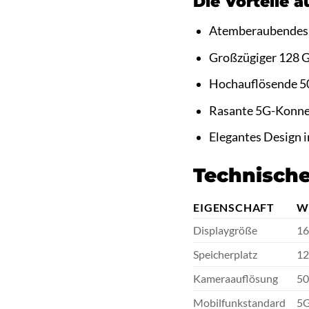
Die Vorteile a
Atemberaubendes 16
Großzügiger 128 GB
Hochauflösende 5
Rasante 5G-Konnek
Elegantes Design in
Technische
EIGENSCHAFT
W
Displaygröße
16
Speicherplatz
12
Kameraauflösung
5
Mobilfunkstandard
5