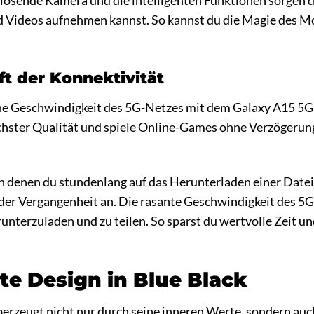
ösende Kamera und die intelligenten Funktionen sorgen daf
nd Videos aufnehmen kannst. So kannst du die Magie des
ft der Konnektivität
che Geschwindigkeit des 5G-Netzes mit dem Galaxy A15 5
hster Qualität und spiele Online-Games ohne Verzögerunge
 in denen du stundenlang auf das Herunterladen einer Dat
der Vergangenheit an. Die rasante Geschwindigkeit des 5G-
nterzuladen und zu teilen. So sparst du wertvolle Zeit und
te Design in Blue Black
rzeugt nicht nur durch seine inneren Werte, sondern auch