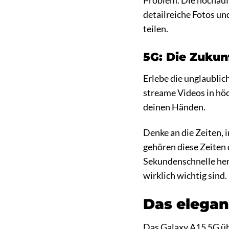
Problem. Die hochaufl
detailreiche Fotos u
teilen.
5G: Die Zukun
Erlebe die unglaubli
streame Videos in höc
deinen Händen.
Denke an die Zeiten,
gehören diese Zeiten 
Sekundenschnelle heru
wirklich wichtig sind.
Das elegan
Das Galaxy A15 5G übe