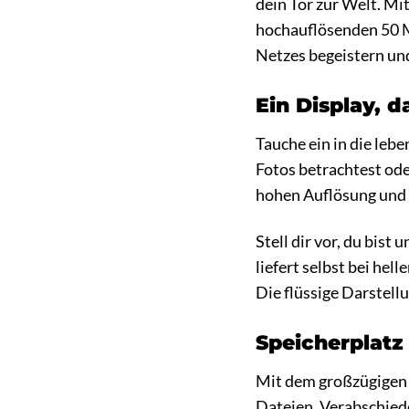
dein Tor zur Welt. M
hochauflösenden 50 M
Netzes begeistern und
Ein Display, d
Tauche ein in die lebe
Fotos betrachtest ode
hohen Auflösung und d
Stell dir vor, du bist
liefert selbst bei hel
Die flüssige Darstell
Speicherplat
Mit dem großzügigen 1
Dateien. Verabschiede