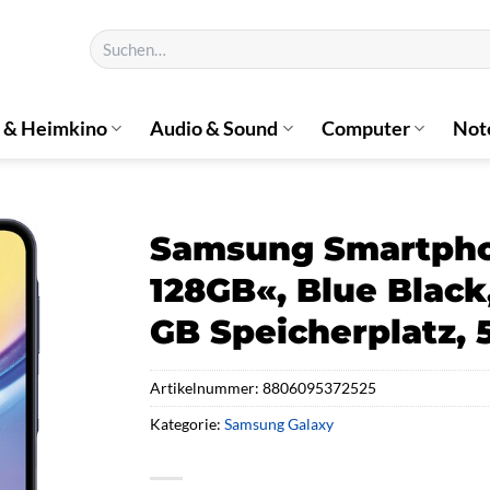
Suchen
nach:
 & Heimkino
Audio & Sound
Computer
Not
Samsung Smartpho
128GB«, Blue Black,
GB Speicherplatz,
Artikelnummer:
8806095372525
Kategorie:
Samsung Galaxy