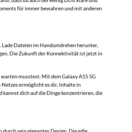
ür, dass du auch bei wenig Licht klare und
 Moments für immer bewahren und mit anderen
G. Lade Dateien im Handumdrehen herunter,
n. Die Zukunft der Konnektivität ist jetzt in
ei warten musstest. Mit dem Galaxy A15 5G
Netzes ermöglicht es dir, Inhalte in
 kannst dich auf die Dinge konzentrieren, die
 durch sein elegantes Design. Die edle