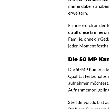
immer dabei zu haben.
erweitern.
Erinnere dich an den
du all diese Erinneru
Familie, ohne dir Ge
jeden Moment festhal
Die 50 MP Kam
Die 50 MP Kamera des
Qualität festzuhalte
aufnehmen möchtest, 
Aufnahmemodi gelinge
Stell dir vor, du bis