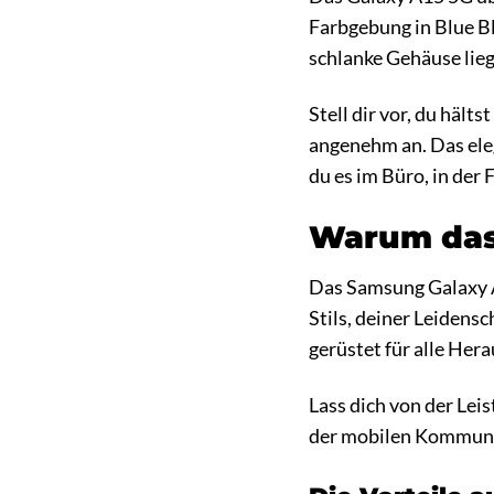
Farbgebung in Blue Bl
schlanke Gehäuse lie
Stell dir vor, du häl
angenehm an. Das eleg
du es im Büro, in der 
Warum das 
Das Samsung Galaxy A1
Stils, deiner Leidens
gerüstet für alle He
Lass dich von der Le
der mobilen Kommunik