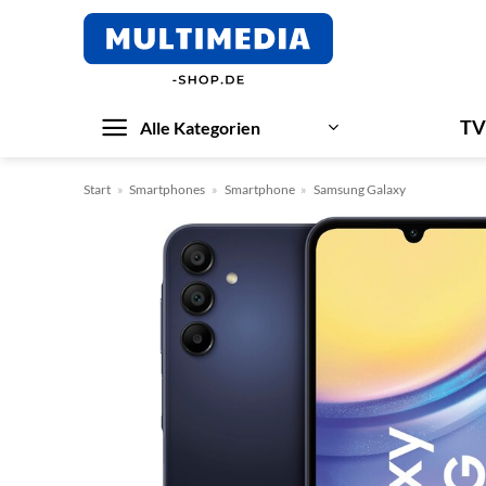
Zum
Inhalt
springen
TV
Alle Kategorien
Start
»
Smartphones
»
Smartphone
»
Samsung Galaxy