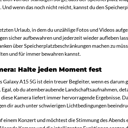
 Und wenn das noch nicht reicht, kannst du den Speicherp
 letzten Urlaub, in dem du unzählige Fotos und Videos au
ngen sicher aufbewahren und jederzeit wieder aufleben lass
danken über Speicherplatzbeschränkungen machen zu müssen
ten und für immer bewahren kannst.
era: Halte jeden Moment fest
 Galaxy A15 5G ist dein treuer Begleiter, wenn es darum
n. Egal, ob du atemberaubende Landschaftsaufnahmen, detai
diese Kamera liefert immer hervorragende Ergebnisse. Da
n dir auch unter schwierigen Lichtbedingungen beeindruc
t auf einem Konzert und möchtest die Stimmung des Abends 