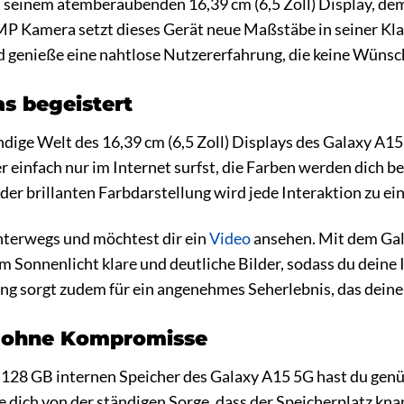
it seinem atemberaubenden 16,39 cm (6,5 Zoll) Display, d
P Kamera setzt dieses Gerät neue Maßstäbe in seiner Klas
 genieße eine nahtlose Nutzererfahrung, die keine Wünsch
as begeistert
ndige Welt des 16,39 cm (6,5 Zoll) Displays des Galaxy A15
r einfach nur im Internet surfst, die Farben werden dich be
er brillanten Farbdarstellung wird jede Interaktion zu ein
 unterwegs und möchtest dir ein
Video
ansehen. Mit dem Gal
lem Sonnenlicht klare und deutliche Bilder, sodass du deine
ung sorgt zudem für ein angenehmes Seherlebnis, das deine
z ohne Kompromisse
28 GB internen Speicher des Galaxy A15 5G hast du genüge
 dich von der ständigen Sorge, dass der Speicherplatz knap