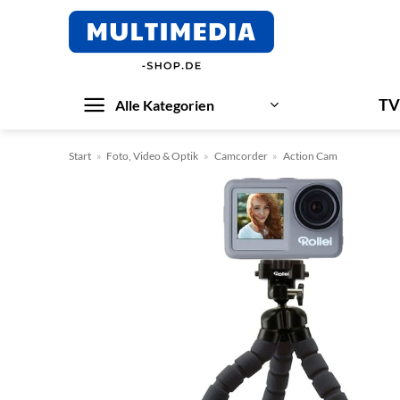
Zum
Inhalt
springen
TV
Alle Kategorien
Start
»
Foto, Video & Optik
»
Camcorder
»
Action Cam