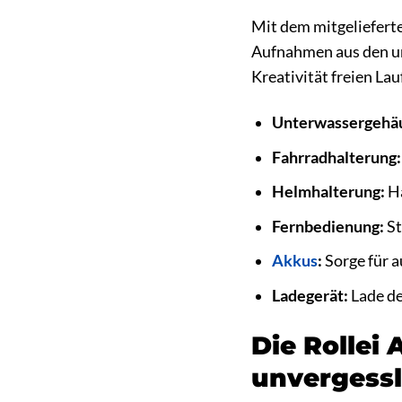
Mit dem mitgelieferte
Aufnahmen aus den un
Kreativität freien Lau
Unterwassergehä
Fahrradhalterung:
Helmhalterung:
Ha
Fernbedienung:
St
Akkus
:
Sorge für 
Ladegerät:
Lade de
Die Rollei 
unvergess