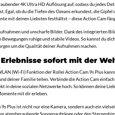
aubender 4K Ultra HD Auflösung auf, sodass du jedes Det
st. Egal, ob du die Tiefen des Ozeans erkundest, die Gipfel
e mit deinen Liebsten festhältst – diese Action Cam fängt
ufnahmen und unscharfe Bilder. Dank des integrierten Bilds
n Bewegungen ruhige und stabile Videos. So kannst du dich
Sorgen um die Qualität deiner Aufnahmen machen.
 Erlebnisse sofort mit der Wel
 WLAN (Wi-Fi) Funktion der Rollei Action Cam 9s Plus ka
nd deiner Familie teilen. Verbinde die Action Cam einfac
t in deine sozialen Netzwerke hoch. So können deine Lieb
Momente mit dir erleben.
 9s Plus ist nicht nur eine Kamera, sondern auch ein vielse
 um atemberaubende Sonnenaufgänge oder den Sternenhimm