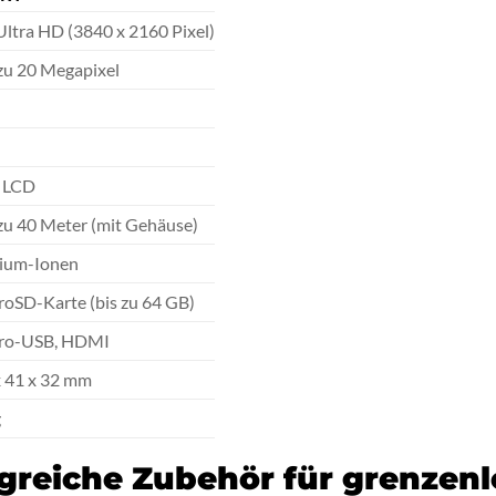
Ultra HD (3840 x 2160 Pixel)
 zu 20 Megapixel
″ LCD
 zu 40 Meter (mit Gehäuse)
hium-Ionen
roSD-Karte (bis zu 64 GB)
ro-USB, HDMI
x 41 x 32 mm
g
reiche Zubehör für grenzenlo