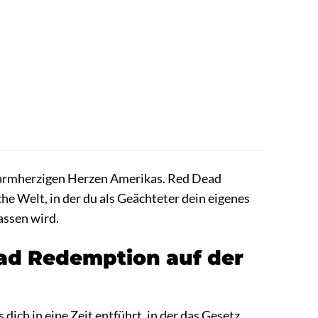
nbarmherzigen Herzen Amerikas. Red Dead
he Welt, in der du als Geächteter dein eigenes
assen wird.
ad Redemption auf der
as dich in eine Zeit entführt, in der das Gesetz