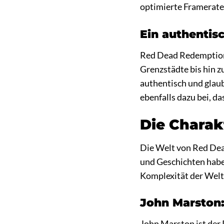
optimierte Framerate 
Ein authentis
Red Dead Redemption 
Grenzstädte bis hin z
authentisch und glau
ebenfalls dazu bei, da
Die Chara
Die Welt von Red Dead
und Geschichten haben
Komplexität der Welt 
John Marston:
John Marston ist der