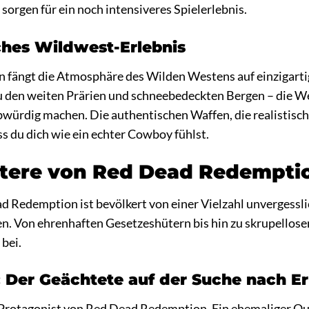
sorgen für ein noch intensiveres Spielerlebnis.
ches Wildwest-Erlebnis
fängt die Atmosphäre des Wilden Westens auf einzigartig
u den weiten Prärien und schneebedeckten Bergen – die Welt 
bwürdig machen. Die authentischen Waffen, die realistisc
ss du dich wie ein echter Cowboy fühlst.
ktere von Red Dead Redempti
 Redemption ist bevölkert von einer Vielzahl unvergesslic
. Von ehrenhaften Gesetzeshütern bis hin zu skrupellosen
bei.
 Der Geächtete auf der Suche nach E
 Protagonist von Red Dead Redemption. Ein ehemaliger Out