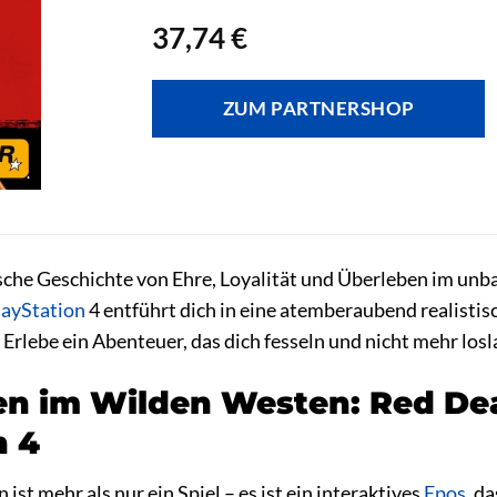
37,74
€
ZUM PARTNERSHOP
pische Geschichte von Ehre, Loyalität und Überleben im u
layStation
4 entführt dich in eine atemberaubend realistisc
 Erlebe ein Abenteuer, das dich fesseln und nicht mehr losl
n im Wilden Westen: Red De
n 4
st mehr als nur ein Spiel – es ist ein interaktives
Epos
, d