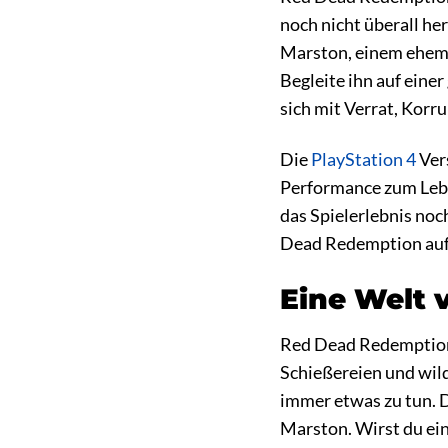
noch nicht überall he
Marston, einem ehemal
Begleite ihn auf ein
sich mit Verrat, Kor
Die
PlayStation 4
Ver
Performance zum Lebe
das Spielerlebnis noc
Dead Redemption auf d
Eine Welt 
Red Dead Redemption 
Schießereien und wild
immer etwas zu tun. D
Marston. Wirst du ein