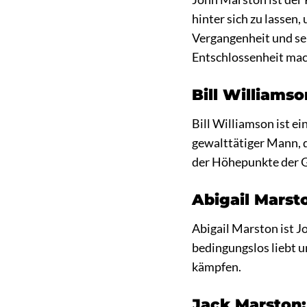
hinter sich zu lassen,
Vergangenheit und sei
Entschlossenheit mac
Bill Williams
Bill Williamson ist e
gewalttätiger Mann, d
der Höhepunkte der G
Abigail Marst
Abigail Marston ist J
bedingungslos liebt un
kämpfen.
Jack Marston: