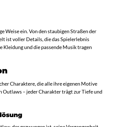
e Weise ein. Von den staubigen Straßen der
ist voller Details, die das Spielerlebnis
he Kleidung und die passende Musik tragen
on
her Charaktere, die alle ihre eigenen Motive
 Outlaws – jeder Charakter trägt zur Tiefe und
rlösung
law, der gezwungen ist, seine Vergangenheit