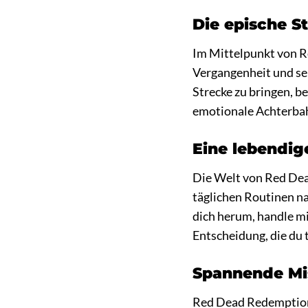
Die epische S
Im Mittelpunkt von R
Vergangenheit und se
Strecke zu bringen, be
emotionale Achterbahn
Eine lebendi
Die Welt von Red Dea
täglichen Routinen na
dich herum, handle mi
Entscheidung, die du 
Spannende Mis
Red Dead Redemption 