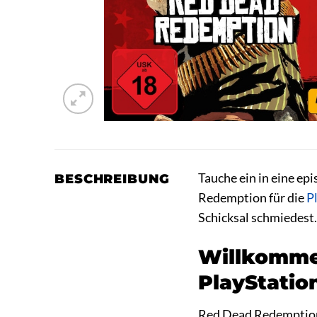
Tauche ein in eine e
BESCHREIBUNG
Redemption für die
P
Schicksal schmiedest.
Willkomme
PlayStatio
Red Dead Redemption i