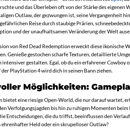
rrschte und das Überleben oft von der Stärke des eigenen Wi
igen Outlaw, der gezwungen ist, seine Vergangenheit hinte
er gefährlichen Reise durch staubige Prärien, schneebede
ruption und der unaufhaltsamen Veränderung der Welt ause
sion von Red Dead Redemption erweckt diese ikonische Wel
n. Genieße gestochen scharfe Texturen, detaillierte Umge
h intensiver gestalten. Egal, ob du ein erfahrener Cowboy
er PlayStation 4 wird dich in seinen Bann ziehen.
voller Möglichkeiten: Gamepl
bietet eine riesige Open-World, die nur darauf wartet, 
en Verfolgungsjagden bis hin zu ruhigen Momenten beim Fi
ie Entscheidungen, die du triffst, beeinflussen den Verlau
 ehrenhafter Held oder ein skrupelloser Outlaw?