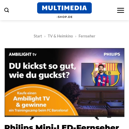
Zum
Inhalt
springen
Start
»
TV & Heimkino
»
Fernseher
Philips Mini-LED-Fernseher