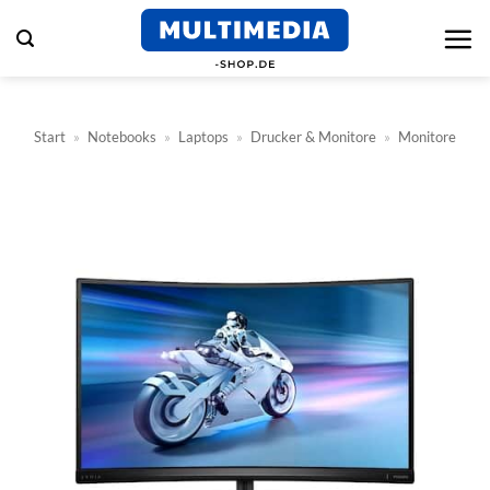
Zum
Inhalt
springen
Start
»
Notebooks
»
Laptops
»
Drucker & Monitore
»
Monitore