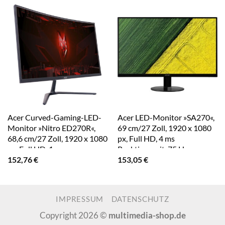
Acer Curved-Gaming-LED-
Acer LED-Monitor »SA270«,
Monitor »Nitro ED270R«,
69 cm/27 Zoll, 1920 x 1080
68,6 cm/27 Zoll, 1920 x 1080
px, Full HD, 4 ms
px, Full HD, 1 ms
Reaktionszeit, 75 Hz
152,76
€
153,05
€
Reaktionszeit, 165 Hz
IMPRESSUM
DATENSCHUTZ
Copyright 2026 ©
multimedia-shop.de