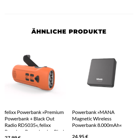
ÄHNLICHE PRODUKTE
felixx Powerbank »Premium
Powerbank »MANA
Powerbank + Black Out
Magnetic Wireless
Radio RD5035«, felixx
Powerbank 8.000mAh«
Premium Powerbank + Black
24,95
€
27,99
€
Out Radio RD5035, 130