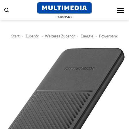
Zum
Inhalt
springen
Start
»
Zubehör
»
Weiteres Zubehör
»
Energie
»
Powerbank