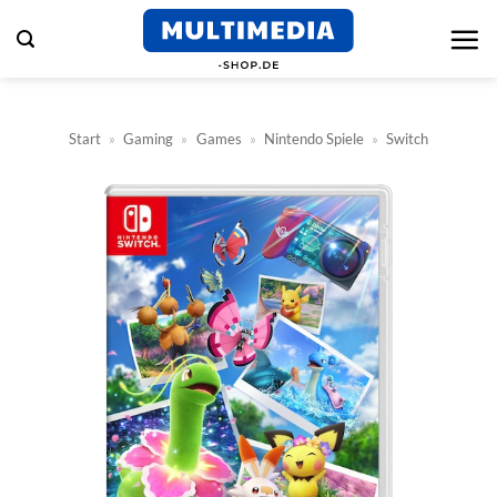
Zum
Inhalt
springen
Start
»
Gaming
»
Games
»
Nintendo Spiele
»
Switch