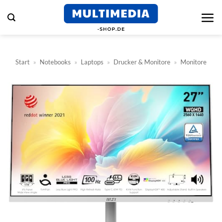
Zum
Inhalt
springen
Start
»
Notebooks
»
Laptops
»
Drucker & Monitore
»
Monitore