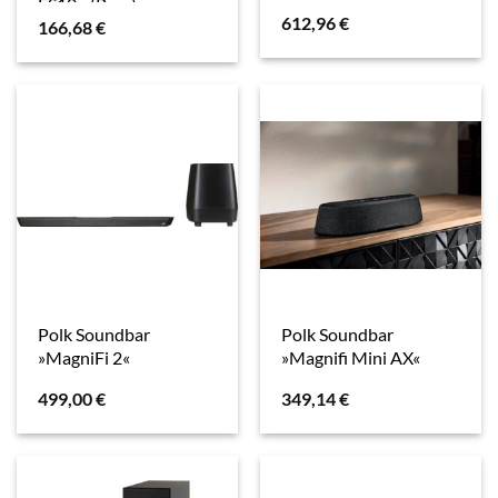
ES10«, (Paar)
612,96
€
166,68
€
Polk Soundbar
Polk Soundbar
»MagniFi 2«
»Magnifi Mini AX«
499,00
€
349,14
€