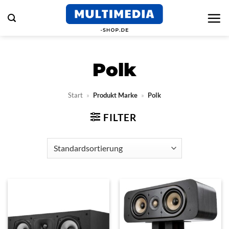
Zum
Inhalt
springen
Polk
Start
»
Produkt Marke
»
Polk
FILTER