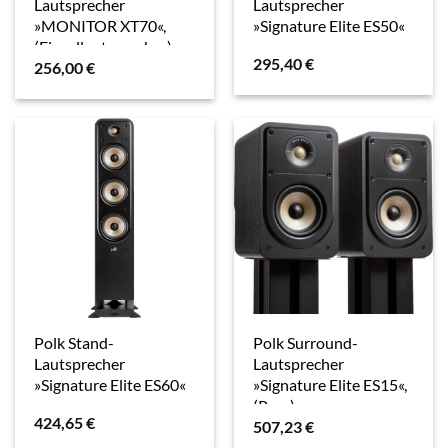
Lautsprecher
Lautsprecher
»MONITOR XT70«,
»Signature Elite ES50«
(Einzellautsprecher)
295,40
€
256,00
€
Polk Stand-
Polk Surround-
Lautsprecher
Lautsprecher
»Signature Elite ES60«
»Signature Elite ES15«,
(Paar)
424,65
€
507,23
€