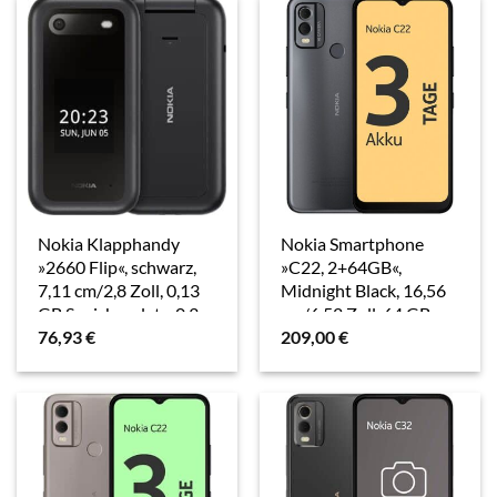
Nokia Klapphandy
Nokia Smartphone
»2660 Flip«, schwarz,
»C22, 2+64GB«,
7,11 cm/2,8 Zoll, 0,13
Midnight Black, 16,56
GB Speicherplatz, 0,3
cm/6,52 Zoll, 64 GB
76,93
€
209,00
€
MP Kamera
Speicherplatz, 13 MP
Kamera