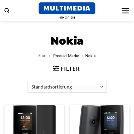
Zum
Inhalt
springen
Nokia
Start
»
Produkt Marke
»
Nokia
FILTER