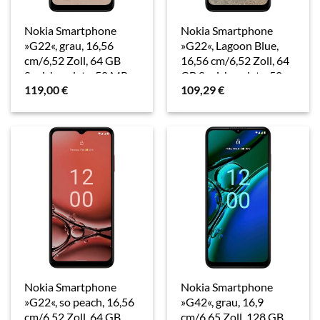
Nokia Smartphone
Nokia Smartphone
»G22«, grau, 16,56
»G22«, Lagoon Blue,
cm/6,52 Zoll, 64 GB
16,56 cm/6,52 Zoll, 64
Speicherplatz, 50 MP
GB Speicherplatz, 50
119,00
€
109,29
€
Kamera
MP Kamera
Nokia Smartphone
Nokia Smartphone
»G22«, so peach, 16,56
»G42«, grau, 16,9
cm/6,52 Zoll, 64 GB
cm/6,65 Zoll, 128 GB