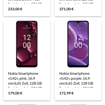
Speicherplatz, 50 MP
Speicherplatz, 50 MP
233,00
€
371,00
€
Kamera
Kamera
Nokia Smartphone
Nokia Smartphone
»G42«, pink, 16,9
»G42«, purple, 16,9
cm/6,65 Zoll, 128 GB
cm/6,65 Zoll, 128 GB
Speicherplatz, 50 MP
Speicherplatz, 50 MP
179,00
€
172,99
€
Kamera
Kamera