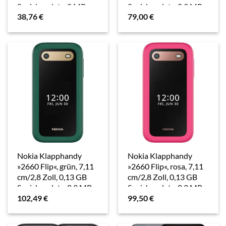
Speicherplatz, 2 MP
Speicherplatz, 0,3 MP
38,76
€
79,00
€
Kamera
Kamera
Nokia Klapphandy
Nokia Klapphandy
»2660 Flip«, grün, 7,11
»2660 Flip«, rosa, 7,11
cm/2,8 Zoll, 0,13 GB
cm/2,8 Zoll, 0,13 GB
Speicherplatz, 0,3 MP
Speicherplatz, 0,3 MP
102,49
€
99,50
€
Kamera
Kamera