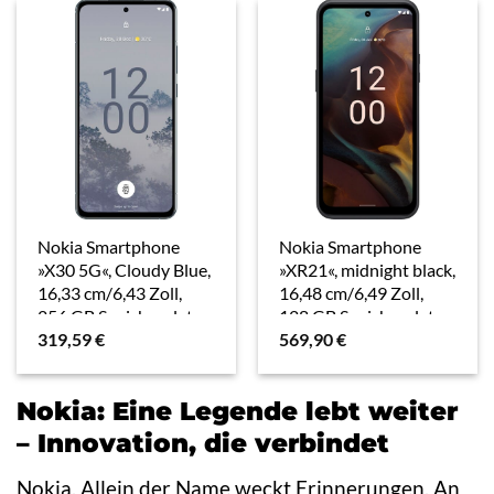
Nokia Smartphone
Nokia Smartphone
»X30 5G«, Cloudy Blue,
»XR21«, midnight black,
16,33 cm/6,43 Zoll,
16,48 cm/6,49 Zoll,
256 GB Speicherplatz,
128 GB Speicherplatz,
319,59
€
569,90
€
50 MP Kamera
64 MP Kamera
Nokia: Eine Legende lebt weiter
– Innovation, die verbindet
Nokia. Allein der Name weckt Erinnerungen. An