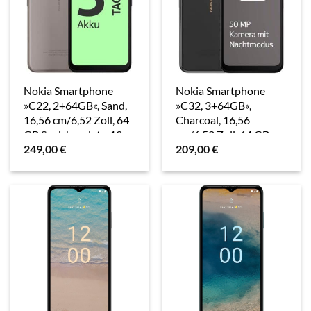
Nokia Smartphone
Nokia Smartphone
»C22, 2+64GB«, Sand,
»C32, 3+64GB«,
16,56 cm/6,52 Zoll, 64
Charcoal, 16,56
GB Speicherplatz, 13
cm/6,52 Zoll, 64 GB
249,00
€
209,00
€
MP Kamera
Speicherplatz, 50 MP
Kamera