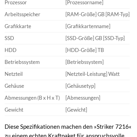
Prozessor
[Prozessorname]
Arbeitsspeicher
[RAM-Größe] GB [RAM-Typ]
Grafikkarte
[Grafikkartenname]
SSD
[SSD-Größe] GB [SSD-Typ]
HDD
[HDD-Größe] TB
Betriebssystem
[Betriebssystem]
Netzteil
[Netzteil-Leistung] Watt
Gehäuse
[Gehäusetyp]
Abmessungen (B x H x T)
[Abmessungen]
Gewicht
[Gewicht]
Diese Spezifikationen machen den »Striker 7216«
zu einem echten Kraftpaket für anspruchsvolle