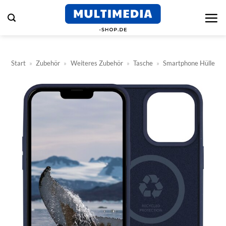
Zum
Inhalt
springen
Start
»
Zubehör
»
Weiteres Zubehör
»
Tasche
»
Smartphone Hülle