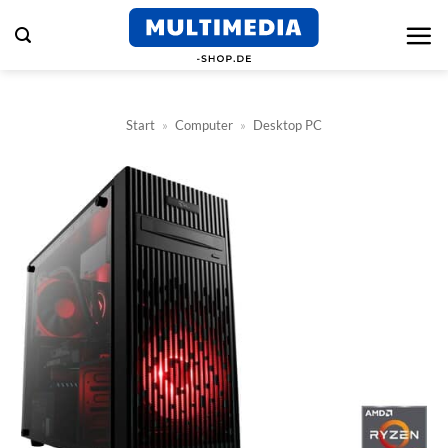
Zum
Inhalt
springen
Start
»
Computer
»
Desktop PC