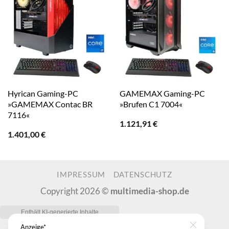
Hyrican Gaming-PC
GAMEMAX Gaming-PC
»GAMEMAX Contac BR
»Brufen C1 7004«
7116«
1.121,91
€
1.401,00
€
IMPRESSUM
DATENSCHUTZ
Copyright 2026 ©
multimedia-shop.de
Anzeige*
Close