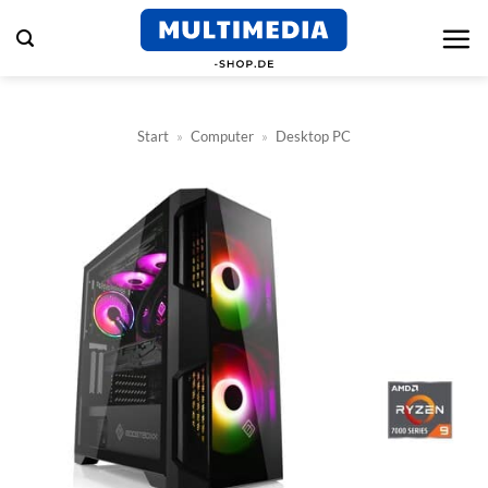
Zum
Inhalt
springen
Start
»
Computer
»
Desktop PC