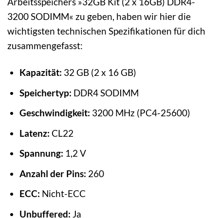
Arbeitsspeichers »32GB Kit (2 x 16GB) DDR4-
3200 SODIMM« zu geben, haben wir hier die
wichtigsten technischen Spezifikationen für dich
zusammengefasst:
Kapazität:
32 GB (2 x 16 GB)
Speichertyp:
DDR4 SODIMM
Geschwindigkeit:
3200 MHz (PC4-25600)
Latenz:
CL22
Spannung:
1,2 V
Anzahl der Pins:
260
ECC:
Nicht-ECC
Unbuffered:
Ja