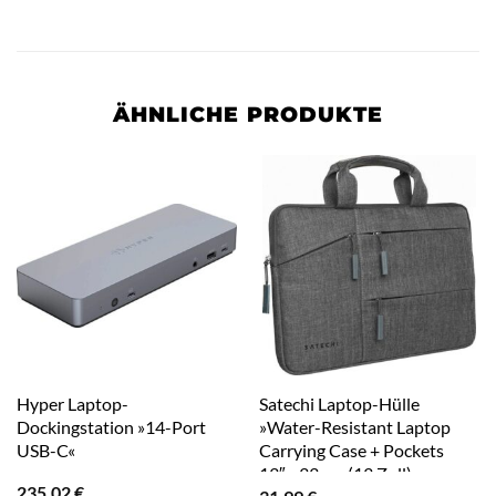
ÄHNLICHE PRODUKTE
Hyper Laptop-
Satechi Laptop-Hülle
Dockingstation »14-Port
»Water-Resistant Laptop
USB-C«
Carrying Case + Pockets
13″«, 33 cm (13 Zoll)
235,02
€