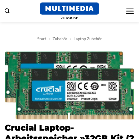
Zum
Inhalt
springen
Start
»
Zubehör
»
Laptop Zubehör
Crucial Laptop-
Arbeitsspeicher »32GB Kit (2