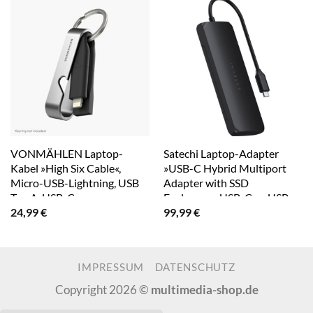
VONMÄHLEN Laptop-
Satechi Laptop-Adapter
Kabel »High Six Cable«,
»USB-C Hybrid Multiport
Micro-USB-Lightning, USB
Adapter with SSD
Typ A-USB-C
Enclosure«, USB-C zu USB
24,99
€
99,99
€
Typ A-USB Typ C-HDMI-
SATA
IMPRESSUM
DATENSCHUTZ
Copyright 2026 ©
multimedia-shop.de