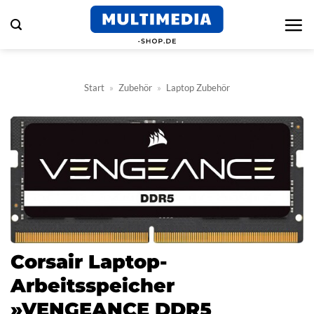
Zum
Inhalt
springen
Start
»
Zubehör
»
Laptop Zubehör
Corsair Laptop-
Arbeitsspeicher
»VENGEANCE DDR5