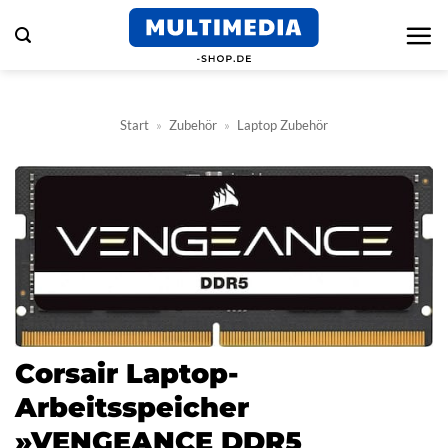
Zum
Inhalt
springen
Start
»
Zubehör
»
Laptop Zubehör
Corsair Laptop-
Arbeitsspeicher
»VENGEANCE DDR5