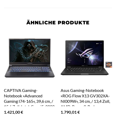
ÄHNLICHE PRODUKTE
CAPTIVA Gaming-
Asus Gaming-Notebook
Notebook »Advanced
»ROG Flow X13 GV302XA-
Gaming I74-165«, 39,6 cm, /
NI009W«, 34 cm, / 13,4 Zoll,
15,6 Zoll, Intel, Core i5, 2000
AMD, Ryzen 9, Radeon
1.421,00
€
1.790,01
€
GB SSD
700M, 512 GB SSD