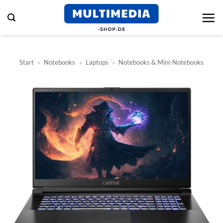
Zum
Inhalt
springen
Start
»
Notebooks
»
Laptops
»
Notebooks & Mini-Notebooks