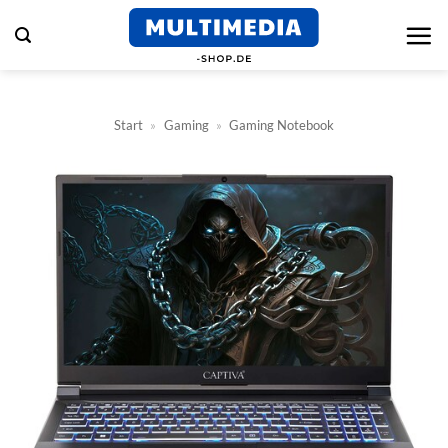
Zum
Inhalt
springen
Start
»
Gaming
»
Gaming Notebook