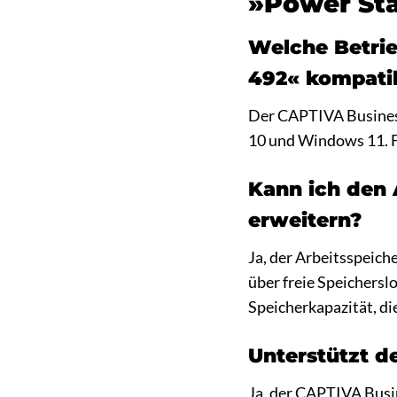
»Power Sta
Welche Betrie
492« kompati
Der CAPTIVA Business
10 und Windows 11. F
Kann ich den 
erweitern?
Ja, der Arbeitsspeic
über freie Speichersl
Speicherkapazität, d
Unterstützt d
Ja, der CAPTIVA Busi