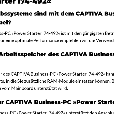
rter I74-492«
bssysteme sind mit dem CAPTIVA Bus
bel?
-PC »Power Starter I74-492« ist mit den gängigsten Be
ür eine optimale Performance empfehlen wir die Verwend
Arbeitsspeicher des CAPTIVA Busines
her des CAPTIVA Business-PC »Power Starter I74-492« kan
ots, in die Sie zusätzliche RAM-Module einsetzen können. 
ie vom Mainboard unterstützt wird.
er CAPTIVA Business-PC »Power Start
ness-PC »Power Starter I74-492« unterstützt den Anschl