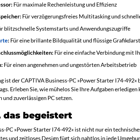
essor:
Für maximale Rechenleistung und Effizienz
speicher:
Für verzögerungsfreies Multitasking und schnell
r blitzschnelle Systemstarts und Anwendungszugriffe
rte
:
Für eine brillante Bildqualität und flüssige Grafikdars
chlussmöglichkeiten:
Für eine einfache Verbindung mit I
m:
Für einen angenehmen und ungestörten Arbeitsbetrieb
ng ist der CAPTIVA Business-PC »Power Starter I74-492« b
gs. Erleben Sie, wie mühelos Sie Ihre Aufgaben erledigen k
n und zuverlässigen PC setzen.
, das begeistert
-PC »Power Starter I74-492« ist nicht nur ein technische
ntes und zeitloses Design fügt sich nahtlos in jede Umgebu