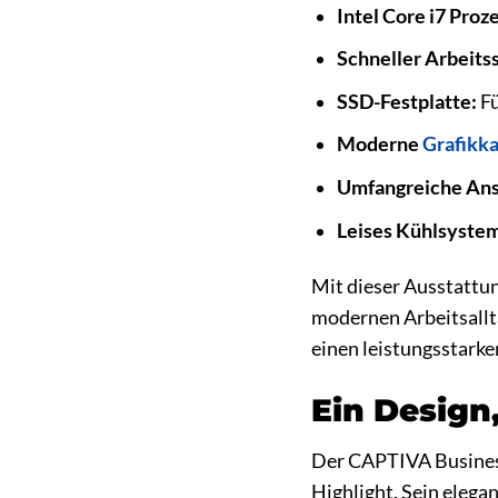
Intel Core i7 Proz
Schneller Arbeits
SSD-Festplatte:
Fü
Moderne
Grafikka
Umfangreiche Ans
Leises Kühlsyste
Mit dieser Ausstattu
modernen Arbeitsallta
einen leistungsstarke
Ein Design
Der CAPTIVA Business
Highlight. Sein elega