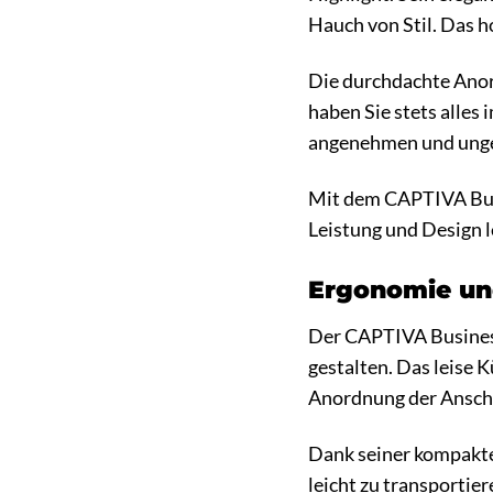
Hauch von Stil. Das 
Die durchdachte Anor
haben Sie stets alles 
angenehmen und unges
Mit dem CAPTIVA Busi
Leistung und Design le
Ergonomie und
Der CAPTIVA Business
gestalten. Das leise 
Anordnung der Anschl
Dank seiner kompakte
leicht zu transportie