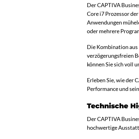
Der CAPTIVA Business
Core i7 Prozessor der
Anwendungen mühelos 
oder mehrere Programm
Die Kombination aus s
verzögerungsfreien B
können Sie sich voll u
Erleben Sie, wie der 
Performance und seiner
Technische Hi
Der CAPTIVA Business
hochwertige Ausstattu