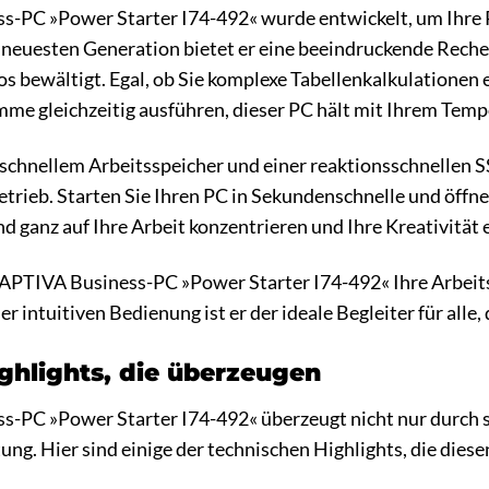
-PC »Power Starter I74-492« wurde entwickelt, um Ihre P
 neuesten Generation bietet er eine beeindruckende Rechen
bewältigt. Egal, ob Sie komplexe Tabellenkalkulationen e
e gleichzeitig ausführen, dieser PC hält mit Ihrem Tempo
chnellem Arbeitsspeicher und einer reaktionsschnellen SS
etrieb. Starten Sie Ihren PC in Sekundenschnelle und öff
nd ganz auf Ihre Arbeit konzentrieren und Ihre Kreativität 
CAPTIVA Business-PC »Power Starter I74-492« Ihre Arbeits
 intuitiven Bedienung ist er der ideale Begleiter für alle,
ghlights, die überzeugen
-PC »Power Starter I74-492« überzeugt nicht nur durch s
ng. Hier sind einige der technischen Highlights, die die