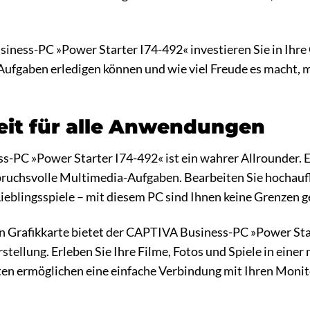
ness-PC »Power Starter I74-492« investieren Sie in Ihre 
 Aufgaben erledigen können und wie viel Freude es macht
keit für alle Anwendungen
-PC »Power Starter I74-492« ist ein wahrer Allrounder. E
pruchsvolle Multimedia-Aufgaben. Bearbeiten Sie hochaufl
 Lieblingsspiele – mit diesem PC sind Ihnen keine Grenzen g
 Grafikkarte bietet der CAPTIVA Business-PC »Power Start
arstellung. Erleben Sie Ihre Filme, Fotos und Spiele in ei
en ermöglichen eine einfache Verbindung mit Ihren Moni