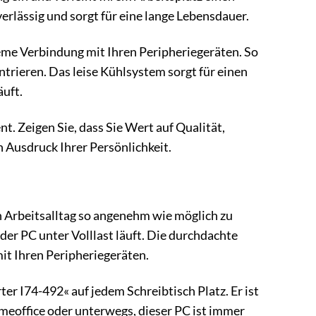
rlässig und sorgt für eine lange Lebensdauer.
me Verbindung mit Ihren Peripheriegeräten. So
entrieren. Das leise Kühlsystem sorgt für einen
äuft.
 Zeigen Sie, dass Sie Wert auf Qualität,
in Ausdruck Ihrer Persönlichkeit.
 Arbeitsalltag so angenehm wie möglich zu
der PC unter Volllast läuft. Die durchdachte
t Ihren Peripheriegeräten.
 I74-492« auf jedem Schreibtisch Platz. Er ist
omeoffice oder unterwegs, dieser PC ist immer