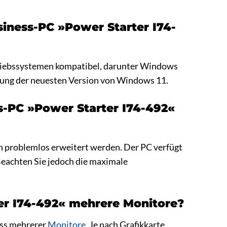
iness-PC »Power Starter I74-
triebssystemen kompatibel, darunter Windows
ung der neuesten Version von Windows 11.
s-PC »Power Starter I74-492«
n problemlos erweitert werden. Der PC verfügt
Beachten Sie jedoch die maximale
er I74-492« mehrere Monitore?
uss mehrerer
Monitore
. Je nach Grafikkarte