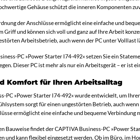
hochwertige Gehäuse schützt die inneren Komponenten zuve
dnung der Anschlüsse ermöglicht eine einfache und beque
im Griff und können sich voll und ganz auf Ihre Arbeit konz
törten Arbeitsbetrieb, auch wenn der PC unter Volllast l
ness-PC »Power Starter I74-492« setzen Sie ein Statement.
gen. Dieser PC ist mehr als nur ein Arbeitsgerät – er ist e
 Komfort für Ihren Arbeitsalltag
-PC »Power Starter I74-492« wurde entwickelt, um Ihren
Kühlsystem sorgt für einen ungestörten Betrieb, auch wenn 
üsse ermöglicht eine einfache und bequeme Verbindung mi
n Bauweise findet der CAPTIVA Business-PC »Power Starter
ren und kann flexibel eingesetzt werden. Ob im Büro, im H